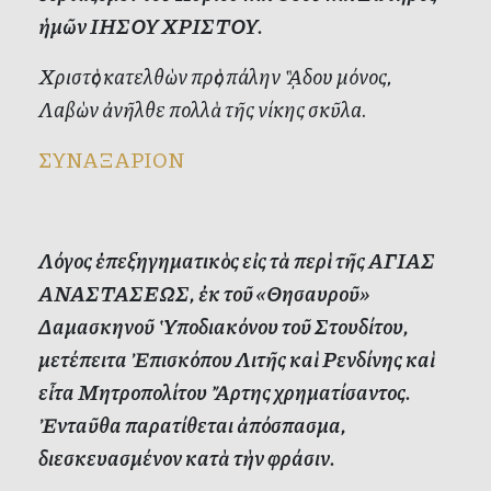
ἡμῶν ΙΗΣΟΥ ΧΡΙΣΤΟΥ.
Χριστὸς κατελθὼν πρὸς πάλην ᾋδου μόνος,
Λαβὼν ἀνῆλθε πολλὰ τῆς νίκης σκῦλα.
ΣΥΝΑΞΑΡΙΟΝ
Λόγος ἐπεξηγηματικὸς εἰς τὰ περὶ τῆς ΑΓΙΑΣ
ΑΝΑΣΤΑΣΕΩΣ, ἐκ τοῦ «Θησαυροῦ»
Δαμασκηνοῦ Ὑποδιακόνου τοῦ Στουδίτου,
μετέπειτα Ἐπισκόπου Λιτῆς καὶ Ρενδίνης καὶ
εἶτα Μητροπολίτου Ἄρτης χρηματίσαντος.
Ἐνταῦθα παρατίθεται ἀπόσπασμα,
διεσκευασμένον κατὰ τὴν φράσιν.