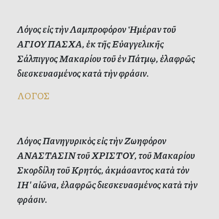
Λόγος εἰς τὴν Λαμπροφόρον Ἡμέραν τοῦ
ΑΓΙΟΥ ΠΑΣΧΑ, ἐκ τῆς Εὐαγγελικῆς
Σάλπιγγος Μακαρίου τοῦ ἐν Πάτμῳ, ἐλαφρῶς
διεσκευασμένος κατὰ τὴν φράσιν.
ΛΟΓΟΣ
Λόγος Πανηγυρικὸς εἰς τὴν Ζωηφόρον
ΑΝΑΣΤΑΣΙΝ τοῦ ΧΡΙΣΤΟΥ, τοῦ Μακαρίου
Σκορδίλη τοῦ Κρητός, ἀκμάσαντος κατὰ τὸν
ΙΗʹ αἰῶνα, ἐλαφρῶς διεσκευασμένος κατὰ τὴν
φράσιν.