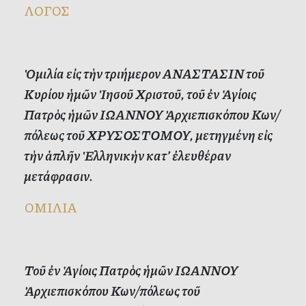
ΛΟΓΟΣ
Ὁμιλία εἰς τὴν τριήμερον ΑΝΑΣΤΑΣΙΝ τοῦ
Κυρίου ἡμῶν Ἰησοῦ Χριστοῦ, τοῦ ἐν Ἁγίοις
Πατρὸς ἡμῶν ΙΩΑΝΝΟΥ Ἀρχιεπισκόπου Κων/
πόλεως τοῦ ΧΡΥΣΟΣΤΟΜΟΥ, μετηγμένη εἰς
τὴν ἁπλῆν Ἑλληνικὴν κατ’ ἐλευθέραν
μετάφρασιν.
ΟΜΙΛΙΑ
Τοῦ ἐν Ἁγίοις Πατρὸς ἡμῶν ΙΩΑΝΝΟΥ
Ἀρχιεπισκόπου Κων/πόλεως τοῦ