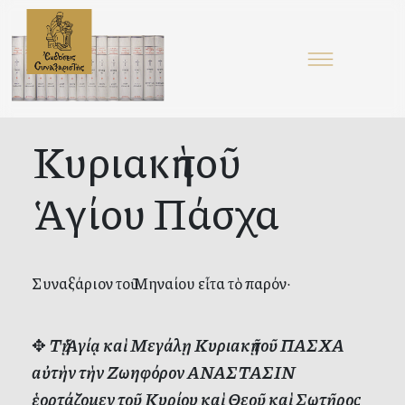
Κυριακὴ τοῦ
Ἁγίου Πάσχα
Συναξάριον τοῦ Μηναίου εἶτα τὸ παρόν·
✥
Τῇ Ἁγίᾳ καὶ Μεγάλῃ Κυριακῇ τοῦ ΠΑΣΧΑ
αὐτὴν τὴν Ζωηφόρον ΑΝΑΣΤΑΣΙΝ
ἑορτάζομεν τοῦ Κυρίου καὶ Θεοῦ καὶ Σωτῆρος