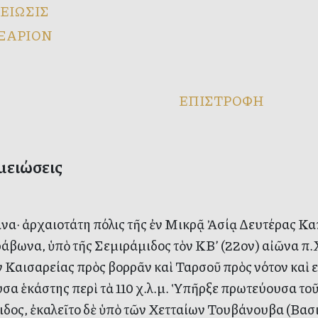
ΕΙΩΣΙΣ
ΞΑΡΙΟΝ
ΕΠΙΣΤΡΟΦΗ
μειώσεις
να· ἀρχαιοτάτη πόλις τῆς ἐν Μικρᾷ Ἀσίᾳ Δευτέρας Κα
ράβωνα, ὑπὸ τῆς Σεμιράμιδος τὸν ΚΒ’ (22ον) αἰῶνα π.
 Καισαρείας πρὸς βορρᾶν καὶ Ταρσοῦ πρὸς νότον καὶ ε
σα ἑκάστης περὶ τὰ 110 χ.λ.μ. Ὑπῆρξε πρωτεύουσα τοῦ
ιδος, ἐκαλεῖτο δὲ ὑπὸ τῶν Χετταίων Τουβάνουβα (Βασι