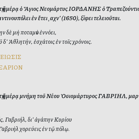
ὐτῇ ἡμέρᾳ ὁ Ἅγιος Νεομάρτυς ΙΟΡΔΑΝΗΣ ὁ Τραπεζούντιο
τινουπόλει ἐν ἔτει ͵αχν’ (1650), ξίφει τελειοῦται.
ν δὲ μὴ ποταμὸν ἐννόει,
 δ’ Ἀθλητήν, ἐσχάτοις ἐν τοῖς χρόνοις.
ΕΙΩΣΙΣ
ΞΑΡΙΟΝ
ὐτῇ ἡμέρᾳ μνήμη τοῦ Νέου Ὁσιομάρτυρος ΓΑΒΡΙΗΛ, μαρτυ
, Γαβριήλ, δι’ ἀγάπην Κυρίου
Γαβριὴλ χορεύεις ἐν τῷ πόλῳ.