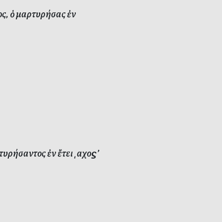
ς, ὁ μαρτυρήσας ἐν
ρήσαντος ἐν ἔτει ͵αχοϛ’