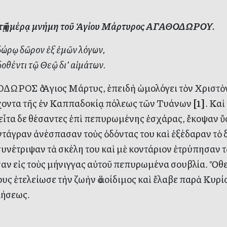
ὐτῇ ἡμέρᾳ μνήμη τοῦ Ἁγίου Μάρτυρος ΑΓΑΘΟΔΩΡΟΥ.
ώρῳ δῶρον ἐξ ἐμῶν λόγων,
οθέντι τῷ Θεῷ δι’ αἱμάτων.
ΩΡΟΣ ὁ Ἅγιος Μάρτυς, ἐπειδὴ ὡμολόγει τὸν Χριστὸν 
χοντα τῆς ἐν Καππαδοκίᾳ πόλεως τῶν Τυάνων
[1]
. Κα
 εἶτα δε θέσαντες ἐπὶ πεπυρωμένης ἐσχάρας, ἔκοψαν ὕ
ντάγραν ἀνέσπασαν τοὺς ὀδόντας του καὶ ἐξέδαραν τὸ 
συνέτριψαν τὰ σκέλη του καὶ μὲ κοντάριον ἐτρύπησαν τ
αν εἰς τοὺς μήνιγγας αὐτοῦ πεπυρωμένα σουβλία. Ὅθεν
υς ἐτελείωσε τὴν ζωὴν ὁ ἀοίδιμος καὶ ἔλαβε παρὰ Κυρ
λήσεως.