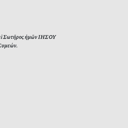
καὶ Σωτῆρος ἡμῶν ΙΗΣΟΥ
 Συμεών.