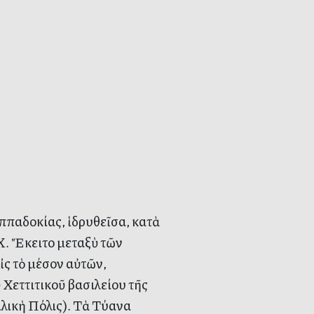
ππαδοκίας, ἱδρυθεῖσα, κατὰ
Χ. Ἔκειτο μεταξὺ τῶν
ἰς τὸ μέσον αὐτῶν,
 Χεττιτικοῦ βασιλείου τῆς
λικὴ Πόλις). Τὰ Τύανα