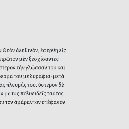
Θεὸν ἀληθινόν, ἐφέρθη εἰς
ὶ πρῶτον μὲν ξεσχίσαντες
στερον τὴν γλῶσσαν του καὶ
δέρμα του μὲ ξυράφια· μετὰ
ὰς πλευράς του, ὕστερον δὲ
 μὲ τὰς πολυειδεῖς ταύτας
ίου τὸν ἀμάραντον στέφανον