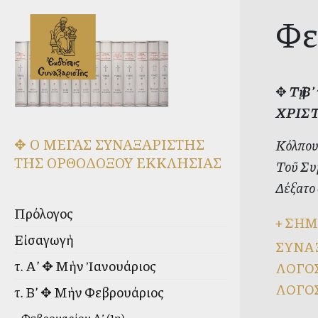
Φε
✥
Τῇ Β
ΧΡΙΣΤΟ
✥ Ο ΜΕΓΑΣ ΣΥΝΑΞΑΡΙΣΤΗΣ
Κόλπους
ΤΗΣ ΟΡΘΟΔΟΞΟΥ ΕΚΚΛΗΣΙΑΣ
Τοῦ Συμ
Δέξατο
Πρόλογος
+
ΣΗΜ
Εἰσαγωγὴ
ΣΥΝΑ
τ. Α’ ✥ Μὴν Ἰανουάριος
ΛΟΓΟΣ
ΛΟΓΟΣ
τ. Β’ ✥ Μὴν Φεβρουάριος
Φεβρουαρίου Α’ (1η)