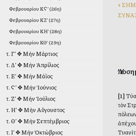
+
ΣΗΜ
Φεβρουαρίου ΚϚ’ (26η)
ΣΥΝΑ
Φεβρουαρίου ΚΖ’ (27η)
Φεβρουαρίου ΚΗ’ (28η)
Φεβρουαρίου ΚΘ’ (29η)
τ. Γ’ ✥ Μὴν Μάρτιος
τ. Δ’ ✥ Μὴν Ἀπρίλιος
Ὑποση
τ. Ε’ ✥ Μὴν Μάϊος
τ. Ϛ’ ✥ Μὴν Ἰούνιος
[1]
Τύα
τ. Ζ’ ✥ Μὴν Ἰούλιος
τὸν Στ
τ. Η’ ✥ Μὴν Αὔγουστος
πόλεων
τ. Θ’ ✥ Μὴν Σεπτέμβριος
ἀπέχου
Τυανίτ
τ. Ι’ ✥ Μὴν Ὀκτώβριος