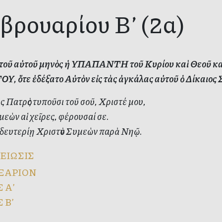
βρουαρίου Β’ (2α)
’ τοῦ αὐτοῦ μηνὸς ἡ ΥΠΑΠΑΝΤΗ τοῦ Κυρίου καὶ Θεοῦ 
Υ, ὅτε ἐδέξατο Αὐτὸν εἰς τὰς ἀγκάλας αὐτοῦ ὁ Δίκαιος
 Πατρὸς τυποῦσι τοῦ σοῦ, Χριστέ μου,
εὼν αἱ χεῖρες, φέρουσαί σε.
 δευτερίῃ Χριστὸν Συμεὼν παρὰ Νηῷ.
ΕΙΩΣΙΣ
ΞΑΡΙΟΝ
 Α’
 Β’