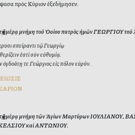
ψασα πρὸς Κύριον ἐξεδήμησεν.
ὐτῇ ἡμέρᾳ μνήμη τοῦ Ὁσίου πατρὸς ἡμῶν ΓΕΩΡΓΙΟΥ τ
ρυσι σπείραντι τῷ Γεωργίῳ
θερίζειν ἐστὶ σὺν εὐθυμίᾳ.
ὀγδοάτῃ τε Γεώργιος εἰς πόλον εὐρύν.
ΕΙΩΣΙΣ
ΞΑΡΙΟΝ
ὐτῇ ἡμέρᾳ μνήμη τῶν Ἁγίων Μαρτύρων ΙΟΥΛΙΑΝΟΥ, ΒΑ
ς ΚΕΛΣΙΟΥ καὶ ΑΝΤΩΝΙΟΥ.