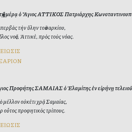
ὐτῇ ἡμέρᾳ ὁ Ἅγιος ΑΤΤΙΚΟΣ Πατριάρχης Κωνσταντινουπόλ
ερβὰς τὴν ὕλην τοῦ σαρκίου,
λος νοῦς, Ἀττικέ, πρὸς τοὺς νόας.
ΕΙΩΣΙΣ
ΞΑΡΙΟΝ
ιος Προφήτης ΣΑΜΑΙΑΣ ὁ Ἐλαμίτης ἐν εἰρήνῃ τελειοῦ
ὸ μέλλον οὐκέτι χρᾷ Σαμαίας,
 οὗτος προφητικὸς τρίπους.
ΕΙΩΣΙΣ