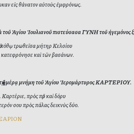
καν εἰς θάνατον αὑτοὺς ἐμφρόνως.
ὰ τοῦ Ἁγίου Ἰουλιανοῦ πιστεύσασα ΓΥΝΗ τοῦ ἡγεμόνος ξί
ῦ πόθῳ τρωθεῖσα μήτηρ Κελσίου
 κατεφρόνησε καὶ τῶν βασάνων.
ὐτῇ ἡμέρᾳ μνήμη τοῦ Ἁγίου Ἱερομάρτυρος ΚΑΡΤΕΡΙΟΥ.
 Καρτέριε, πρὸς πῦρ καὶ δόρυ
ερόν σου πρὸς πάλας δεικνὺς δύο.
ΞΑΡΙΟΝ