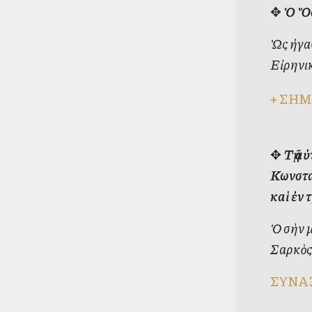
✥
Ὁ Ὅσ
Ὡς ἠγα
Εἰρηνικ
+
ΣΗΜ
✥
Τῇ α
Κωνσταν
καὶ ἐν 
Ὁ σὴν μ
Σαρκὸς 
ΣΥΝΑ