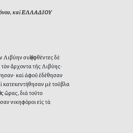
κόνου, καὶ ΕΛΛΑΔΙΟΥ
Λιβύην συλληφθέντες δὲ
 τὸν ἄρχοντα τῆς Λιβύης·
σθησαν· καὶ ἀφοῦ ἐδέθησαν
αὶ κατεκεντήθησαν μὲ τοῦβλα
ὰς ὥρας, διὰ τοῦτο
σαν νικηφόροι εἰς τὰ