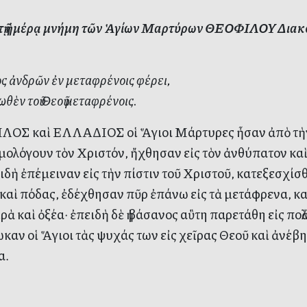
ὐτῇ ἡμέρᾳ μνήμη τῶν Ἁγίων Μαρτύρων ΘΕΟΦΙΛΟΥ Δια
γος ἀνδρῶν ἐν μεταφρένοις φέρει,
θὲν τοῦ Θεοῦ μεταφρένοις.
ΟΣ καὶ ΕΛΛΑΔΙΟΣ οἱ Ἅγιοι Μάρτυρες ἦσαν ἀπὸ τὴν 
ὡμολόγουν τὸν Χριστόν, ἤχθησαν εἰς τὸν ἀνθύπατον καὶ
ειδὴ ἐπέμειναν εἰς τὴν πίστιν τοῦ Χριστοῦ, κατεξεσχί
 καὶ πόδας, ἐδέχθησαν πῦρ ἐπάνω εἰς τὰ μετάφρενα, κ
ὰ καὶ ὀξέα· ἐπειδὴ δὲ ἡ βάσανος αὓτη παρετάθη εἰς πολλ
καν οἱ Ἅγιοι τὰς ψυχάς των εἰς χεῖρας Θεοῦ καὶ ἀνέβη
α.