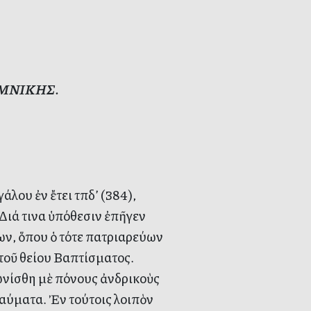
 ΔΟΜΝΙΚΗΣ.
λου ἐν ἔτει τπδ’ (384),
Διά τινα ὑπόθεσιν ἐπῆγεν
ων, ὅπου ὁ τότε πατριαρεύων
 τοῦ θείου Βαπτίσματος.
ωνίσθη μὲ πόνους ἀνδρικοὺς
θαύματα. Ἐν τούτοις λοιπὸν