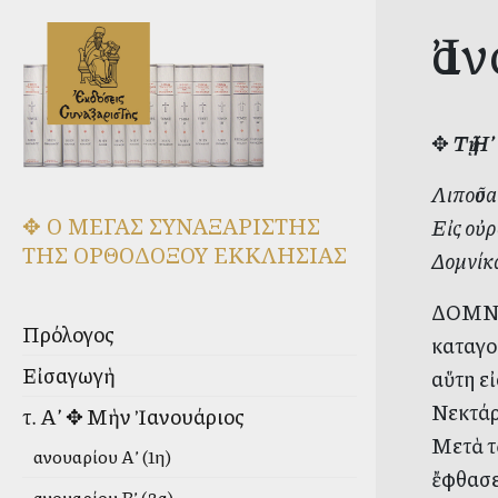
Ἰα
✥
Τῇ Η
Λιποῦσα
✥ Ο ΜΕΓΑΣ ΣΥΝΑΞΑΡΙΣΤΗΣ
Εἰς οὐ
ΤΗΣ ΟΡΘΟΔΟΞΟΥ ΕΚΚΛΗΣΙΑΣ
Δομνίκα
ΔΟΜΝΙΚ
Πρόλογος
καταγο
Εἰσαγωγὴ
αὕτη ε
Νεκτάρ
τ. Α’ ✥ Μὴν Ἰανουάριος
Μετὰ τ
Ἰανουαρίου Α’ (1η)
ἔφθασε
Ἰανουαρίου Β’ (2α)