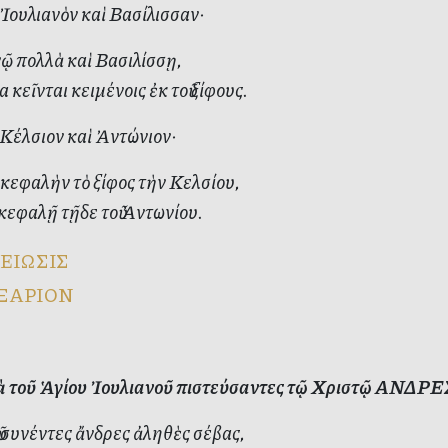
 Ἰουλιανὸν καὶ Βασίλισσαν·
ῷ πολλὰ καὶ Βασιλίσσῃ,
κεῖνται κειμένοις ἐκ τοῦ ξίφους.
 Κέλσιον καὶ Ἀντώνιον·
κεφαλὴν τὸ ξίφος τὴν Κελσίου,
κεφαλῇ τῇδε τοῦ Ἀντωνίου.
ΕΙΩΣΙΣ
ΞΑΡΙΟΝ
ιὰ τοῦ Ἁγίου Ἰουλιανοῦ πιστεύσαντες τῷ Χριστῷ ΑΝΔΡΕΣ 
 συνέντες ἄνδρες ἀληθὲς σέβας,