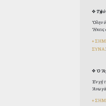
✥
Τῇ α
Ὅλην ὑπ
Ἥκεις ὅ
+
ΣΗΜ
ΣΥΝΑ
✥
Ὁ Ἅγ
Ἐν γῇ τ
Ἄνω γὰρ
+
ΣΗΜ