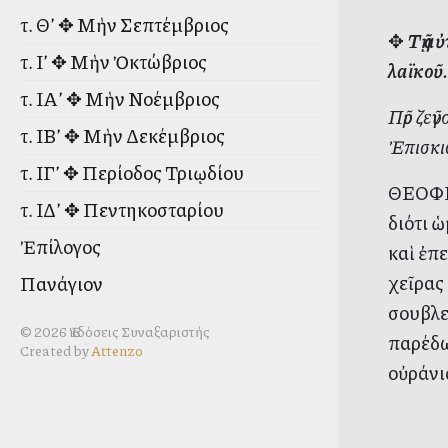
τ. Θ’ ✥ Μὴν Σεπτέμβριος
✥
Τῇ α
τ. Ι’ ✥ Μὴν Ὀκτώβριος
λαϊκοῦ.
τ. ΙΑ’ ✥ Μὴν Νοέμβριος
Πῦρ ζεῦ
τ. ΙΒ’ ✥ Μὴν Δεκέμβριος
Ἐπισκιω
τ. ΙΓ’ ✥ Περίοδος Τριῳδίου
ΘΕΟΦΙΛ
τ. ΙΔ’ ✥ Πεντηκοσταρίου
διότι 
Ἐπίλογος
καὶ ἐπ
χεῖρας
Πανάγιον
σουβλερ
© 2026 Ἐκδόσεις Συναξαριστὴς
παρέδω
Created by
Attenzo
οὐράνι