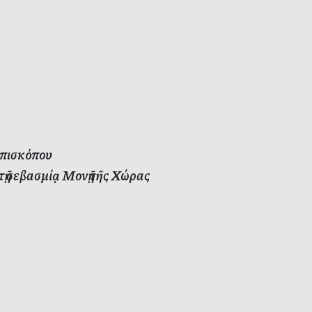
επισκόπου
τῇ σεβασμίᾳ Μονῇ τῆς Χώρας