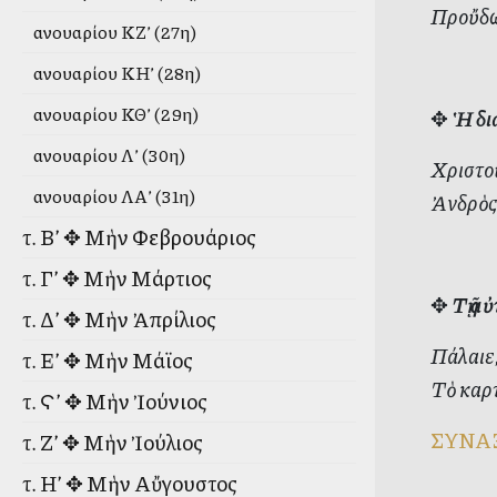
Προὔδω
Ἰανουαρίου ΚΖ’ (27η)
Ἰανουαρίου ΚΗ’ (28η)
Ἰανουαρίου ΚΘ’ (29η)
✥
Ἡ δι
Ἰανουαρίου Λ’ (30η)
Χριστο
Ἰανουαρίου ΛΑ’ (31η)
Ἀνδρὸς
τ. Β’ ✥ Μὴν Φεβρουάριος
τ. Γ’ ✥ Μὴν Μάρτιος
✥
Τῇ α
τ. Δ’ ✥ Μὴν Ἀπρίλιος
Πάλαιε,
τ. Ε’ ✥ Μὴν Μάϊος
Τὸ καρτ
τ. Ϛ’ ✥ Μὴν Ἰούνιος
ΣΥΝΑ
τ. Ζ’ ✥ Μὴν Ἰούλιος
τ. Η’ ✥ Μὴν Αὔγουστος