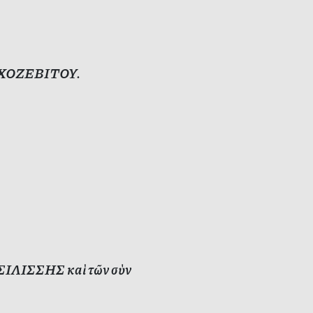
οῦ ΧΟΖΕΒΙΤΟΥ.
ΣΙΛΙΣΣΗΣ καὶ τῶν σὺν