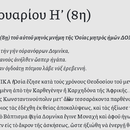
νουαρίου Η’ (8η)
’ (8ῃ) τοῦ αὐτοῦ μηνὸς μνήμη τῆς Ὁσίας μητρὸς ἡμῶν
 τὴν γῆν οὐρανόφρων Δομνίκα,
ρανοὺς ἀνῆλθεν ὥσπερ ἠγάπα.
ν ὀγδοάτῃ πότμου λάβε νὺξ ἐρεβεννή.
Α ἡ Ὁσία ἔζησε κατὰ τοὺς χρόνους Θεοδοσίου τοῦ μεγά
μένη ἀπὸ τὴν Καρθεγένην ἢ Καρχηδόνα τῆς Ἀφρικῆς. 
ἰς Κωνσταντινούπολιν μετ’ ἄλλων τεσσαράκοντα παρθέν
ιος τὰς ἐδέχθη ἐκ θείας ἀποκαλύψεως, καὶ τὰς ἠξίωσε
ὸ Βάπτισμα ἡ Ἁγία Δομνίκα ἔγινε Μοναχὴ καὶ ἀφοῦ ἠγ
ν εἰς τὸ ἄκρον τῆς ἀσκήσεως, ὥστε ἠξιώθη νὰ ἐνεργῇ 