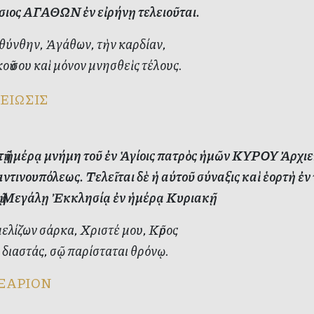
ιος ΑΓΑΘΩΝ ἐν εἰρήνῃ τελειοῦται.
θύνθην, Ἀγάθων, τὴν καρδίαν,
οῦ σου καὶ μόνον μνησθεὶς τέλους.
ΕΙΩΣΙΣ
ὐτῇ ἡμέρᾳ μνήμη τοῦ ἐν Ἁγίοις πατρὸς ἡμῶν ΚΥΡΟΥ Ἀρχι
τινουπόλεως. Τελεῖται δὲ ἡ αύτοῦ σύναξις καὶ ἑορτὴ ἐν 
τῇ Μεγάλῃ Ἐκκλησίᾳ ἐν ἡμέρᾳ Κυριακῇ.
ελίζων σάρκα, Χριστέ μου, Κῦρος
διαστάς, σῷ παρίσταται θρόνῳ.
ΞΑΡΙΟΝ