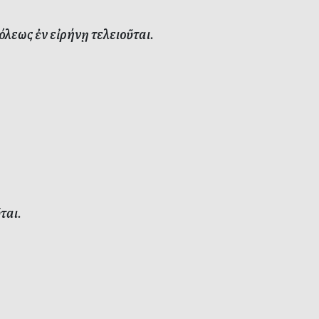
εως ἐν εἰρήνῃ τελειοῦται.
ται.