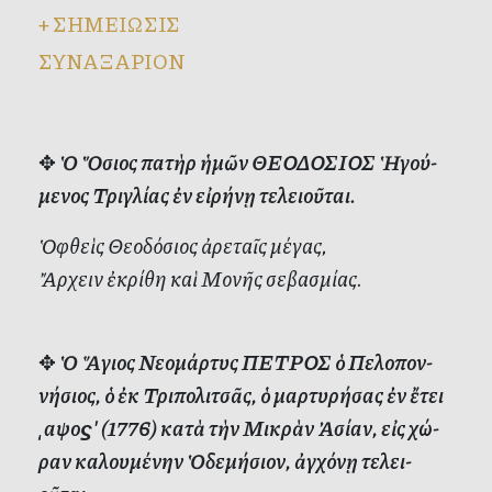
+
ΣΗΜΕΙΩΣΙΣ
ΣΥΝΑΞΑΡΙΟΝ
✥
Ὁ Ὅ­σι­ος πα­τὴρ ἡ­μῶν ΘΕΟΔΟΣΙΟΣ Ἡ­γο­ύ­
με­νος Τρι­γλί­ας
ἐν εἰ­ρή­νῃ τε­λει­οῦ­ται.
Ὁ­φθεὶς Θε­ο­δό­σι­ος ἀ­ρε­ταῖς μέ­γας,
Ἄρ­χειν ἐ­κρί­θη καὶ Μο­νῆς σε­βα­σμί­ας.
✥
Ὁ Ἅ­γι­ος Νε­ο­μάρ­τυς ΠΕΤΡΟΣ ὁ Πε­λο­πον­
νή­σι­ος, ὁ ἐκ Τρι­πο­λι­τσᾶς, ὁ μαρ­τυ­ρή­σας ἐν ἔ­τει
͵αψοϛʹ (1776) κα­τὰ τὴν Μι­κρὰν Ἀ­σί­αν, εἰς χώ­
ραν κα­λου­μέ­νην Ὁ­δε­μή­σι­ον, ἀγ­χό­νῃ τε­λει­