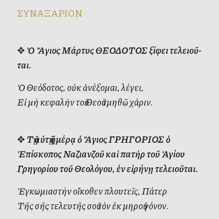
ΣΥΝΑΞΑΡΙΟΝ
✥
Ὁ Ἅ­γι­ος Μάρτυς ΘΕΟΔΟΤΟΣ ξί­φει τε­λει­οῦ­
ται.
Ὁ Θε­ό­δο­τος, οὐκ ἀ­νέ­ξο­μαι, λέ­γει,
Εἰ μὴ κε­φα­λὴν τοῦ Θε­οῦ τμη­θῶ χά­ριν.
✥
Τῇ αὐτῇ ἡμέρᾳ ὁ Ἅγιος ΓΡΗΓΟΡΙΟΣ ὁ
Ἐπίσκοπος Ναζιανζοῦ καὶ πατὴρ τοῦ Ἁγίου
Γρηγορίου τοῦ Θεολόγου, ἐν εἰρήνῃ τελειοῦται.
Ἐγκωμιαστὴν οἴκοθεν πλουτεῖς, Πάτερ
Τῆς σῆς τελευτῆς σοῦ τὸν ἐκ μηροῦ γόνον.