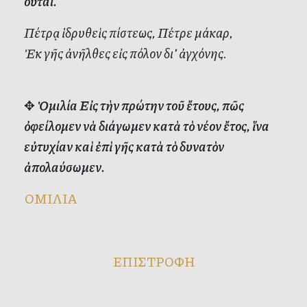
οῦται.
Πέτρᾳ ἱ­δρυ­θεὶς πί­στε­ως, Πέτρε μά­καρ,
Ἐκ γῆς ἀ­νῆλ­θες εἰς πό­λον δι’ ἀγ­χό­νης.
✥
Ὁμιλία Εἰς τὴν πρώτην τοῦ ἔτους, πῶς
ὀφείλομεν νὰ διάγωμεν κατὰ τὸ νέον ἔτος, ἵνα
εὐτυχίαν καὶ ἐπὶ γῆς κατὰ τὸ δυνατὸν
ἀπολαύσωμεν.
ΟΜΙΛΙΑ
ΕΠΙΣΤΡΟΦΗ