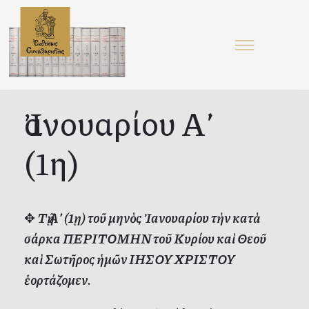
Ἰανουαρίου Α’
(1η)
✥
Τῇ Α’ (1ῃ) τοῦ μηνὸς Ἰανουαρίου τὴν κατὰ
σάρκα ΠΕΡΙΤΟΜΗΝ τοῦ Κυρίου καὶ Θεοῦ
καὶ Σωτῆρος ἡμῶν ΙΗΣΟΥ ΧΡΙΣΤΟΥ
ἑορτάζομεν.