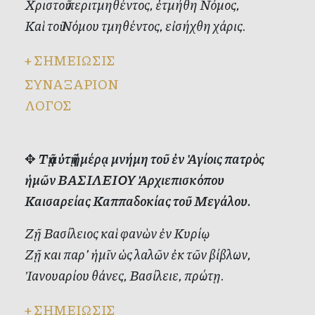
Χριστοῦ περιτμηθέντος, ἐτμήθη Νόμος,
Καὶ τοῦ Νόμου τμηθέντος, εἰσήχθη χάρις.
+
ΣΗΜΕΙΩΣΙΣ
ΣΥΝΑΞΑΡΙΟΝ
ΛΟΓΟΣ
✥
Τῇ αὐτῇ ἡμέρᾳ μνήμη τοῦ ἐν Ἁγίοις πατρὸς
ἡμῶν ΒΑΣΙΛΕΙΟΥ Ἀρχιεπισκόπου
Καισαρείας Καππαδοκίας τοῦ Μεγάλου.
Ζῇ Βα­σί­λει­ος καὶ φα­νὼν ἐν Κυ­ρί­ῳ
Ζῇ και πα­ρ’ ἡ­μῖν ὡς λα­λῶν ἐκ τῶν βί­βλων,
Ἰ­α­νου­α­ρί­ου θά­νες, Βα­σί­λει­ε, πρώ­τῃ.
+
ΣΗΜΕΙΩΣΙΣ