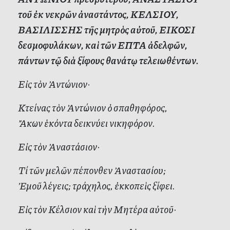
τοῦ ἐκ νεκρῶν ἀναστάντος, ΚΕΛΣΙΟΥ,
ΒΑΣΙΛΙΣΣΗΣ τῆς μητρὸς αὐτοῦ, ΕΙΚΟΣΙ
δεσμοφυλάκων, καὶ τῶν ΕΠΤΑ ἀδελφῶν,
πάντων τῷ διὰ ξίφους θανάτῳ τελειωθέντων.
Εἰς τὸν Ἀντώνιον·
Κτείνας τὸν Ἀντώνιον ὁ σπαθηφόρος,
Ἄκων ἑκόντα δεικνύει νικηφόρον.
Εἰς τὸν Ἀναστάσιον·
Τί τῶν μελῶν πέπονθεν Ἀναστασίου;
Ἐμοῦ λέγεις; τράχηλος, ἐκκοπεὶς ξίφει.
Εἰς τὸν Κέλσιον καὶ τὴν Μητέρα αὐτοῦ·