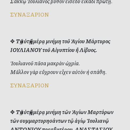
Σάκκῳ Ἰουλιανὸς βυθὸν εἰσέδυ εἰκάδι πρώτῃ.
ΣΥΝΑΞΑΡΙΟΝ
✥
Τῇ αὐτῇ ἡμέρᾳ μνήμη τοῦ Ἁγίου Μάρτυρος
ΙΟΥΛΙΑΝΟΥ τοῦ Αἰγυπτίου ἢ Λίβυος.
Ἰουλιανοῦ πᾶσα μακρὰν ὠχρία.
Μᾶλλον γὰρ εὔχρουν εἶχεν αὐτὸν ἡ σπάθη.
ΣΥΝΑΞΑΡΙΟΝ
✥
Τῇ αὐτῇ ἡμέρᾳ μνήμη τῶν Ἁγίων Μαρτύρων
τῶν συμμαρτυρησάντων τῷ ἁγίῳ Ἰουλιανῷ
ΑΝΤΩΝΙΟΥ πρεσβυτέρου, ΑΝΑΣΤΑΣΙΟΥ