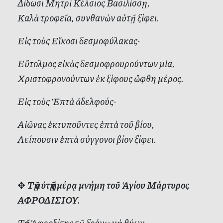
Δίδωσι Μητρὶ Κέλσιος Βασιλίσσῃ,
Καλὰ τροφεῖα, συνθανὼν αὐτῇ ξίφει.
Εἰς τοὺς Εἴκοσι δεσμοφύλακας·
Εὔτολμος εἰκὰς δεσμοφρουρούντων μία,
Χριστοφρονούντων ἐκ ξίφους ὤφθη μέρος.
Εἰς τοὺς Ἑπτὰ ἀδελφούς·
Αἰῶνας ἐκτυποῦντες ἑπτὰ τοῦ βίου,
Λείπουσιν ἑπτὰ σύγγονοι βίον ξίφει.
✥
Τῇ αὐτῇ ἡμέρᾳ μνήμη τοῦ Ἁγίου Μάρτυρος
ΑΦΡΟΔΙΣΙΟΥ.
Τῆς Ἀφροδίτης τῷ ξοάνῳ μὴ θύων,