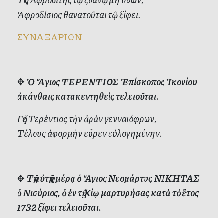
Ἀφροδίσιος θανατοῦται τῷ ξίφει.
ΣΥΝΑΞΑΡΙΟΝ
✥
Ὁ Ἅγιος ΤΕΡΕΝΤΙΟΣ Ἐπίσκοπος Ἰκονίου
ἀκάνθαις κατακεντηθεὶς τελειοῦται.
Γῆς Τερέντιος τὴν ἀρὰν γενναιόφρων,
Τέλους ἀφορμὴν εὗρεν εὐλογημένην.
✥
Τῇ αὐτῇ ἡμέρᾳ ὁ Ἅγιος Νεομάρτυς ΝΙΚΗΤΑΣ
ὁ Νισύριος, ὁ ἐν τῇ Χίῳ μαρτυρήσας κατὰ τὸ ἔτος
1732 ξίφει τελειοῦται.