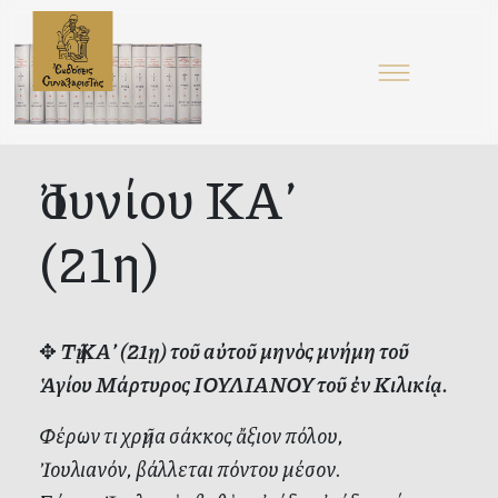
Ἰουνίου ΚΑ’
(21η)
✥
Τῇ ΚΑ’ (21ῃ) τοῦ αὐτοῦ μηνὸς μνήμη τοῦ
Ἁγίου Μάρτυρος ΙΟΥΛΙΑΝΟΥ τοῦ ἐν Κιλικίᾳ.
Φέρων τι χρῆμα σάκκος ἄξιον πόλου,
Ἰουλιανόν, βάλλεται πόντου μέσον.