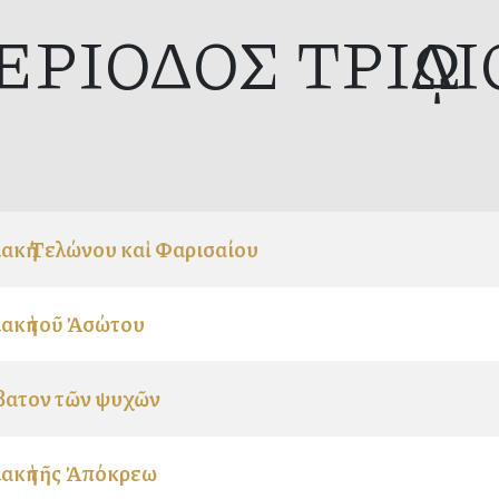
ΕΡΙΟΔΟΣ ΤΡΙῼΔΙ
ακὴ Τελώνου καὶ Φαρισαίου
ακὴ τοῦ Ἀσώτου
βατον τῶν ψυχῶν
ακὴ τῆς Ἀπόκρεω