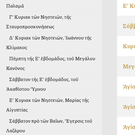
Ε’ Κ
Παλαμᾶ
Γ’ Κυριακὴ τῶν Νηστειῶν, τῆς
Σάββ
Σταυροπροσκυνήσεως
Δ’ Κυριακὴ τῶν Νηστειῶν, Ἰωάννου τῆς
Κυρι
Κλίμακος
Πέμπτη τῆς Ε’ ἑβδομάδος, τοῦ Μεγάλου
Μεγ
Κανόνος
Σάββατον τῆς Ε’ ἑβδομάδος, τοῦ
Ἁγία
Ἀκαθίστου Ὕμνου
Ε’ Κυριακὴ τῶν Νηστειῶν, Μαρίας τῆς
Ἁγία
Αἰγυπτίας
Σάββατον πρὸ τῶν Βαΐων, Ἔγερσις τοῦ
Ἁγία
Λαζάρου