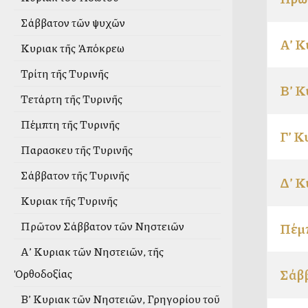
Σάββατον τῶν ψυχῶν
Α’ Κ
Κυριακὴ τῆς Ἀπόκρεω
Τρίτη τῆς Τυρινῆς
Β’ Κ
Τετάρτη τῆς Τυρινῆς
Πέμπτη τῆς Τυρινῆς
Γ’ Κ
Παρασκευὴ τῆς Τυρινῆς
Σάββατον τῆς Τυρινῆς
Δ’ Κ
Κυριακὴ τῆς Τυρινῆς
Πρῶτον Σάββατον τῶν Νηστειῶν
Πέμπ
Α’ Κυριακὴ τῶν Νηστειῶν, τῆς
Σάββ
Ὀρθοδοξίας
Β’ Κυριακὴ τῶν Νηστειῶν, Γρηγορίου τοῦ