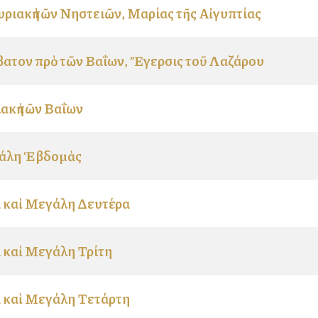
υριακὴ τῶν Νηστειῶν, Μαρίας τῆς Αἰγυπτίας
ατον πρὸ τῶν Βαΐων, Ἔγερσις τοῦ Λαζάρου
ακὴ τῶν Βαΐων
άλη Ἑβδομὰς
 καὶ Μεγάλη Δευτέρα
 καὶ Μεγάλη Τρίτη
 καὶ Μεγάλη Τετάρτη