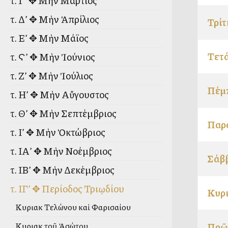
τ. Γ’ ✥ Μὴν Μάρτιος
τ. Δ’ ✥ Μὴν Ἀπρίλιος
Τρίτ
τ. Ε’ ✥ Μὴν Μάϊος
Τετά
τ. Ϛ’ ✥ Μὴν Ἰούνιος
τ. Ζ’ ✥ Μὴν Ἰούλιος
Πέμπ
τ. Η’ ✥ Μὴν Αὔγουστος
τ. Θ’ ✥ Μὴν Σεπτέμβριος
Παρα
τ. Ι’ ✥ Μὴν Ὀκτώβριος
τ. ΙΑ’ ✥ Μὴν Νοέμβριος
Σάββ
τ. ΙΒ’ ✥ Μὴν Δεκέμβριος
τ. ΙΓ’ ✥ Περίοδος Τριῳδίου
Κυρι
Κυριακὴ Τελώνου καὶ Φαρισαίου
Πρῶτ
Κυριακὴ τοῦ Ἀσώτου