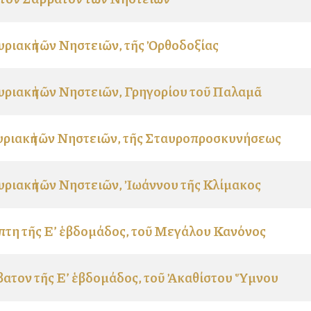
υριακὴ τῶν Νηστειῶν, τῆς Ὀρθοδοξίας
υριακὴ τῶν Νηστειῶν, Γρηγορίου τοῦ Παλαμᾶ
υριακὴ τῶν Νηστειῶν, τῆς Σταυροπροσκυνήσεως
υριακὴ τῶν Νηστειῶν, Ἰωάννου τῆς Κλίμακος
τη τῆς Ε’ ἑβδομάδος, τοῦ Μεγάλου Κανόνος
ατον τῆς Ε’ ἑβδομάδος, τοῦ Ἀκαθίστου Ὕμνου