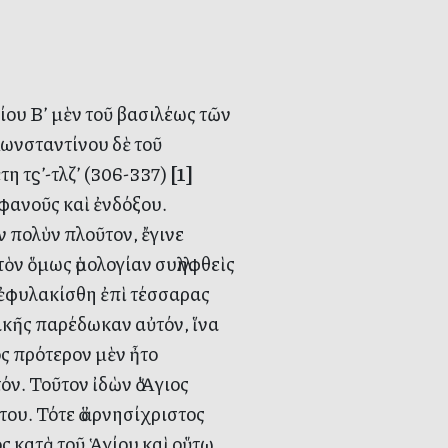
ου Β’ μὲν τοῦ βασιλέως τῶν
Κωνσταντίνου δὲ τοῦ
η τϛ’-τλζ’ (306-337)
[1]
φανοῦς καὶ ἐνδόξου.
ν πολὺν πλοῦτον, ἔγινε
ν ὅμως ὁμολογίαν συλληφθεὶς
 ἐφυλακίσθη ἐπὶ τέσσαρας
ακῆς παρέδωκαν αὐτόν, ἵνα
ος πρότερον μὲν ἦτο
όν. Τοῦτον ἰδὼν ὁ Ἅγιος
του. Τότε ὁ ἀρνησίχριστος
ς κατὰ τοῦ Ἁγίου καὶ οὕτω