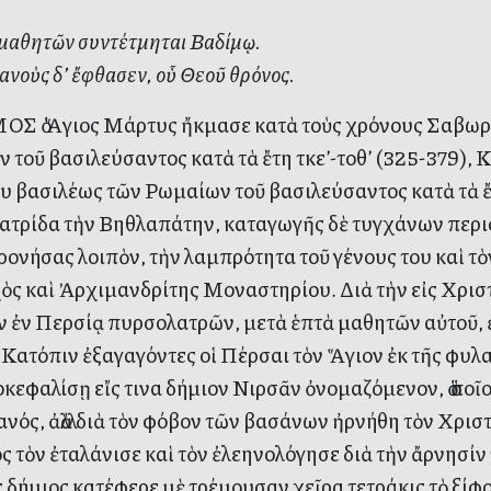
μαθητῶν συντέτμηται Βαδίμῳ.
ανοὺς δ’ ἔφθασεν, οὗ Θεοῦ θρόνος.
Σ ὁ Ἅγιος Μάρτυς ἤκμασε κατὰ τοὺς χρόνους Σαβωρί
 τοῦ βασιλεύσαντος κατὰ τὰ ἔτη τκε’-τοθ’ (325-379), 
υ βασιλέως τῶν Ρωμαίων τοῦ βασιλεύσαντος κατὰ τὰ ἔτ
ατρίδα τὴν Βηθλαπάτην, καταγωγῆς δὲ τυγχάνων περι
ονήσας λοιπὸν, τὴν λαμπρότητα τοῦ γένους του καὶ τὸ
ς καὶ Ἀρχιμανδρίτης Μοναστηρίου. Διὰ τὴν εἰς Χριστὸ
ν ἐν Περσίᾳ πυρσολατρῶν, μετὰ ἑπτὰ μαθητῶν αὐτοῦ,
 Κατόπιν ἐξαγαγόντες οἱ Πέρσαι τὸν Ἅγιον ἐκ τῆς φυλ
κεφαλίσῃ εἴς τινα δήμιον Νιρσᾶν ὀνομαζόμενον, ὁ ὁποῖ
νός, ἀλλὰ διὰ τὸν φόβον τῶν βασάνων ἠρνήθη τὸν Χριστ
 τὸν ἐταλάνισε καὶ τὸν ἐλεηνολόγησε διὰ τὴν ἄρνησίν 
ς δήμιος κατέφερε μὲ τρέμουσαν χεῖρα τετράκις τὸ ξίφο