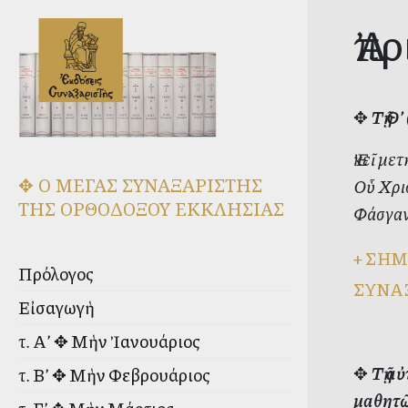
Ἀπρ
✥
Τῇ Θ
Ἐκεῖ με
✥ Ο ΜΕΓΑΣ ΣΥΝΑΞΑΡΙΣΤΗΣ
Οὗ Χρισ
ΤΗΣ ΟΡΘΟΔΟΞΟΥ ΕΚΚΛΗΣΙΑΣ
Φάσγαν
+
ΣΗΜ
Πρόλογος
ΣΥΝΑ
Εἰσαγωγὴ
τ. Α’ ✥ Μὴν Ἰανουάριος
✥
Τῇ α
τ. Β’ ✥ Μὴν Φεβρουάριος
μαθητῶ