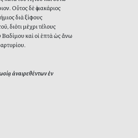
ον. Οὗτος δὲ ὁ μακάριος
δήμιος διὰ ξίφους
οῦ, διότι μέχρι τέλους
 Βαδίμου καὶ οἱ ἑπτὰ ὡς ἄνω
Μαρτυρίου.
ωσίᾳ ἀναιρεθέντων ἐν