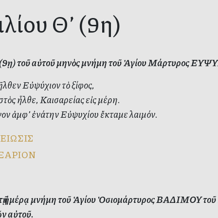
ιλίου Θ’ (9η)
’ (9ῃ) τοῦ αὐτοῦ μηνὸς μνήμη τοῦ Ἁγίου Μάρτυρος ΕΥΨΥ
τῆλθεν Εὐψύχιον τὸ ξίφος,
τὸς ἦλθε, Καισαρείας εἰς μέρη.
ον ἀμφ’ ἐνάτην Εὐψυχίου ἔκταμε λαιμόν.
ΕΙΩΣΙΣ
ΞΑΡΙΟΝ
ὐτῇ ἡμέρᾳ μνήμη τοῦ Ἁγίου Ὁσιομάρτυρος ΒΑΔΙΜΟΥ τοῦ
ν αὐτοῦ.