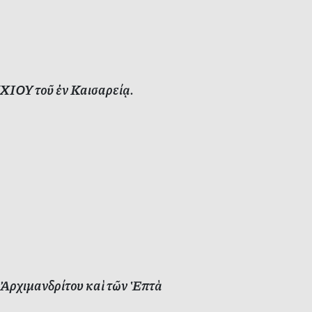
ΧΙΟΥ τοῦ ἐν Καισαρείᾳ.
 Ἀρχιμανδρίτου καὶ τῶν Ἑπτὰ