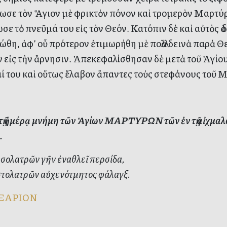
ωσε τὸν Ἅγιον μὲ φρικτὸν πόνον καὶ τρομερὸν Μαρτύρι
ε τὸ πνεῦμά του εἰς τὸν Θεόν. Κατόπιν δὲ καὶ αὐτὸς ὁ 
θη, ἀφ’ οὗ πρότερον ἐτιμωρήθη μὲ πολλὰ δεινὰ παρὰ Θε
ν εἰς τὴν ἄρνησιν. Ἀπεκεφαλίσθησαν δὲ μετὰ τοῦ Ἁγίου
ί του καὶ οὕτως ἔλαβον ἅπαντες τοὺς στεφάνους τοῦ 
ὐτῇ ἡμέρᾳ μνήμη τῶν Ἁγίων ΜΑΡΤΥΡΩΝ τῶν ἐν τῇ αἰχμαλ
.
σολατρῶν γῆν ἐναθλεῖ περσίδα,
τολατρῶν αὐχενότμητος φάλαγξ.
ΞΑΡΙΟΝ