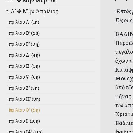
τ. Γ’ ✥ Μὴν Μάρτιος
Ἑπτὰς 
τ. Δ’ ✥ Μὴν Ἀπρίλιος
Εἰς οὐρ
Ἀπριλίου Α’ (1η)
Ἀπριλίου Β’ (2α)
ΒΑΔΙΜΟ
Περσῶν
Ἀπριλίου Γ’ (3η)
μεγάλο
Ἀπριλίου Δ’ (4η)
ἔχων π
Ἀπριλίου Ε’ (5η)
Καταφρ
Ἀπριλίου Ϛ’ (6η)
Μοναχὸ
ὑπὸ τῶ
Ἀπριλίου Ζ’ (7η)
μῆνας.
Ἀπριλίου Η’ (8η)
τὸν ἀπο
Ἀπριλίου Θ’ (9η)
Χριστια
Ἀπριλίου Ι’ (10η)
Βάδιμος
ἐκεῖνο
Ἀπριλίου ΙΑ’ (11η)