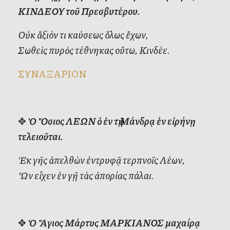
ΚΙΝΔΕΟΥ τοῦ Πρεσβυτέρου.
Οὐκ ἄξιόν τι καύσεως ὅλως ἔχων,
Σωθεὶς πυρὸς τέθνηκας οὕτω, Κινδέε.
ΣΥΝΑΞΑΡΙΟΝ
✥
Ὁ Ὅσιος ΛΕΩΝ ὁ ἐν τῇ Μάνδρᾳ ἐν εἰρήνῃ
τελειοῦται.
Ἐκ γῆς ἀπελθὼν ἐντρυφᾷ τερπνοῖς Λέων,
Ὧν εἶχεν ἐν γῇ τὰς ἀπορίας πάλαι.
✥
Ὁ Ἅγιος Μάρτυς ΜΑΡΚΙΑΝΟΣ μαχαίρᾳ