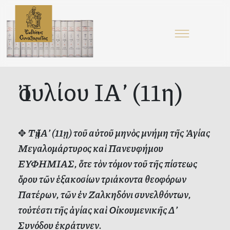
Ἰουλίου ΙΑ’ (11η)
✥
Τῇ ΙΑ’ (11ῃ) τοῦ αὐτοῦ μηνὸς μνήμη τῆς Ἁγίας
Μεγαλομάρτυρος καὶ Πανευφήμου
ΕΥΦΗΜΙΑΣ, ὅτε τὸν τόμον τοῦ τῆς πίστεως
ὅρου τῶν ἑξακοσίων τριάκοντα θεοφόρων
Πατέρων, τῶν ἐν Ζαλκηδόνι συνελθόντων,
τοὐτέστι τῆς ἁγίας καὶ Οἰκουμενικῆς Δ’
Συνόδου ἐκράτυνεν.