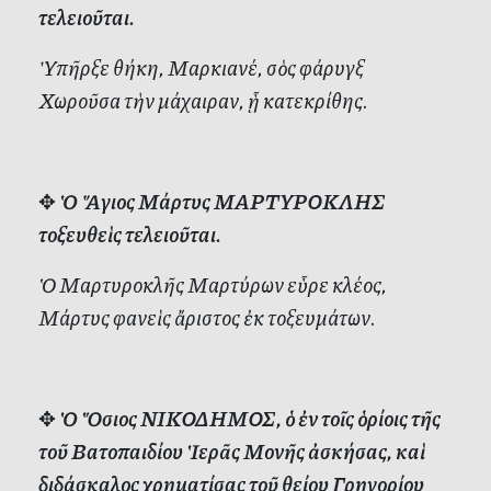
τελειοῦται.
Ὑπῆρξε θήκη, Μαρκιανέ, σὸς φάρυγξ
Χωροῦσα τὴν μάχαιραν, ᾗ κατεκρίθης.
✥
Ὁ Ἅγιος Μάρτυς ΜΑΡΤΥΡΟΚΛΗΣ
τοξευθεὶς τελειοῦται.
Ὁ Μαρτυροκλῆς Μαρτύρων εὗρε κλέος,
Μάρτυς φανεὶς ἄριστος ἐκ τοξευμάτων.
✥
Ὁ Ὅσιος ΝΙΚΟΔΗΜΟΣ, ὁ ἐν τοῖς ὁρίοις τῆς
τοῦ Βατοπαιδίου Ἱερᾶς Μονῆς ἀσκήσας, καὶ
διδάσκαλος χρηματίσας τοῦ θείου Γρηγορίου