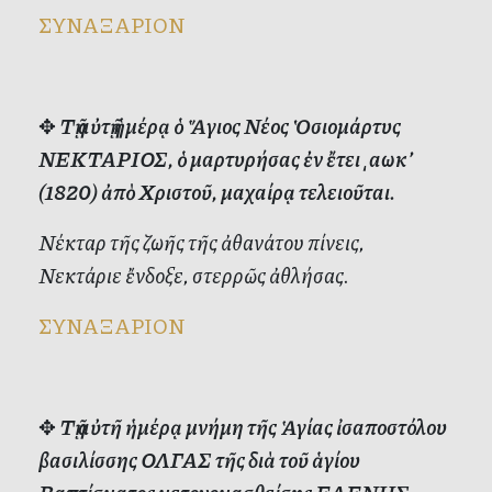
ΣΥΝΑΞΑΡΙΟΝ
✥
Τῇ αὐτῇ ἡμέρᾳ ὁ Ἅγιος Νέος Ὁσιομάρτυς
ΝΕΚΤΑΡΙΟΣ, ὁ μαρτυρήσας ἐν ἔτει ͵αωκ’
(1820) ἀπὸ Χριστοῦ, μαχαίρᾳ τελειοῦται.
Νέκταρ τῆς ζωῆς τῆς ἀθανάτου πίνεις,
Νεκτάριε ἔνδοξε, στερρῶς ἀθλήσας.
ΣΥΝΑΞΑΡΙΟΝ
✥
Τῇ αὐτῆ ἡμέρᾳ μνήμη τῆς Ἁγίας ἰσαποστόλου
βασιλίσσης ΟΛΓΑΣ τῆς διὰ τοῦ ἁγίου