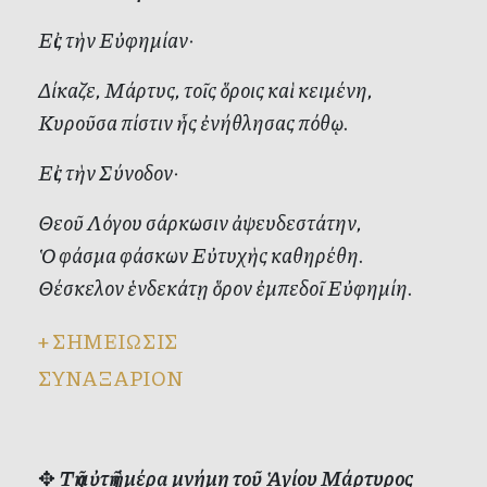
Εἰς τὴν Εὐφημίαν·
Δίκαζε, Μάρτυς, τοῖς ὅροις καὶ κειμένη,
Κυροῦσα πίστιν ἧς ἐνήθλησας πόθῳ.
Εἰς τὴν Σύνοδον·
Θεοῦ Λόγου σάρκωσιν ἀψευδεστάτην,
Ὁ φάσμα φάσκων Εὐτυχὴς καθηρέθη.
Θέσκελον ἑνδεκάτῃ ὅρον ἐμπεδοῖ Εὐφημίη.
+
ΣΗΜΕΙΩΣΙΣ
ΣΥΝΑΞΑΡΙΟΝ
✥
Τῇ αὐτῇ ἡμέρᾳ μνήμη τοῦ Ἁγίου Μάρτυρος