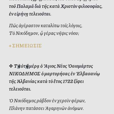
τοῦ Παλαμᾶ διὰ τῆς κατὰ Χριστὸν φιλοσοφίας,
ἐν εἰρήνῃ τελειοῦται.
Πῶς ἀγέραστον καταλίπω τοῖς λόγοις,
Τὸ Νικόδημον, ᾧ γέρας νῆψις νόου;
+
ΣΗΜΕΙΩΣΙΣ
✥
Τῇ αὐτῇ ἡμέρᾳ ὁ Ἅγιος Νέος Ὁσιομάρτυς
ΝΙΚΟΔΗΜΟΣ ὁ μαρτυρήσας ἐν Ἐλβασανίῳ
τῆς Ἀλβανίας κατὰ τὸ ἔτος 1722 ξίφει
τελειοῦται.
Ὁ Νικόδημος ράβδον ἐν χερσὶν φέρων,
Πλάνην πατάσσει Ἀγαρηνῶν ἀνόμων.