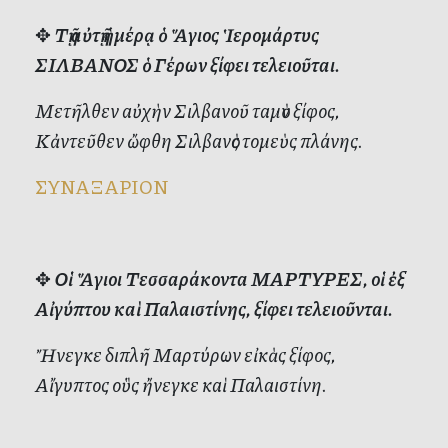
✥
Τῇ αὐτῇ ἡμέρᾳ ὁ Ἅγιος Ἱερομάρτυς
ΣΙΛΒΑΝΟΣ ὁ Γέρων ξίφει τελειοῦται.
Μετῆλθεν αὐχὴν Σιλβανοῦ ταμὸν ξίφος,
Κἀντεῦθεν ὤφθη Σιλβανὸς τομεὺς πλάνης.
ΣΥΝΑΞΑΡΙΟΝ
✥
Οἱ Ἅγιοι Τεσσαράκοντα ΜΑΡΤΥΡΕΣ, οἱ ἐξ
Αἰγύπτου καὶ Παλαιστίνης, ξίφει τελειοῦνται.
Ἤνεγκε διπλῆ Μαρτύρων εἰκὰς ξίφος,
Αἴγυπτος οὓς ἤνεγκε καὶ Παλαιστίνη.