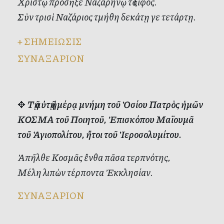
Χριστῷ προσῆξε Ναζαρηνῷ τὸ ξίφος.
Σὺν τρισὶ Ναζάριος τμήθη δεκάτῃ γε τετάρτῃ.
+
ΣΗΜΕΙΩΣΙΣ
ΣΥΝΑΞΑΡΙΟΝ
✥
Τῇ αὐτῇ ἡμέρᾳ μνήμη τοῦ Ὁσίου Πατρὸς ἡμῶν
ΚΟΣΜΑ τοῦ Ποιητοῦ, Ἐπισκόπου Μαϊουμᾶ
τοῦ Ἁγιοπολίτου, ἤτοι τοῦ Ἱεροσολυμίτου.
Ἀπῆλθε Κοσμᾶς ἔνθα πᾶσα τερπνότης,
Μέλη λιπὼν τέρποντα Ἐκκλησίαν.
ΣΥΝΑΞΑΡΙΟΝ