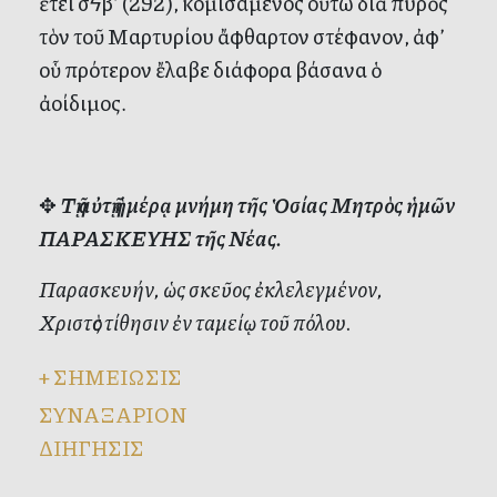
ἔτει σϟβ’ (292), κομισάμενος οὕτω διὰ πυρὸς
τὸν τοῦ Μαρτυρίου ἄφθαρτον στέφανον, ἀφ’
οὗ πρότερον ἔλαβε διάφορα βάσανα ὁ
ἀοίδιμος.
✥
Τῇ αὐτῇ ἡμέρᾳ μνήμη τῆς Ὁσίας Μητρὸς ἡμῶν
ΠΑΡΑΣΚΕΥΗΣ τῆς Νέας.
Παρασκευήν, ὡς σκεῦος ἐκλελεγμένον,
Χριστὸς τίθησιν ἐν ταμείῳ τοῦ πόλου.
+
ΣΗΜΕΙΩΣΙΣ
ΣΥΝΑΞΑΡΙΟΝ
ΔΙΗΓΗΣΙΣ