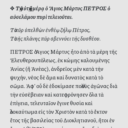
✥
Τῇ αὐτῇ ἡμέρᾳ ὁ Ἅγιος Μάρτυς ΠΕΤΡΟΣ ὁ
αὐσελάμου πυρὶ τελειοῦται.
Τὸ πῦρ ὑπελθὼν ἐνθέῳ ζήλῳ Πέτρος,
Τὸ τῆς πλάνης πῦρ σβεννύει τῆς δυσθέου.
ΠΕΤΡΟΣ ὁ Ἅγιος Μάρτυς ἦτο ἀπὸ τὰ μέρη τῆς
Ἐλευθερουπόλεως, ἐκ κώμης καλουμένης
Ἀνίας (ἢ Ἀνέας), ἀνδρεῖος μὲν κατὰ τὴν
ψυχήν, νέος δὲ ἅμα καὶ δυνατὸς κατὰ τὸ
σῶμα. Ἀφ’ οὗ δὲ ἐδοκίμασε πολλοὺς ἀγῶνας διὰ
τὴν εὐσέβειαν καὶ κατεφρόνησεν ὅλα τὰ
ἐπίγεια, τελευταῖον ἔγινε θυσία καὶ
ὁλοκαύτωμα εἰς τὸν Χριστὸν κατὰ τὸ ἔκτον
ἔτος τῆς βασιλείας τοῦ Διοκλητιανοῦ, ἤτοι ἐν