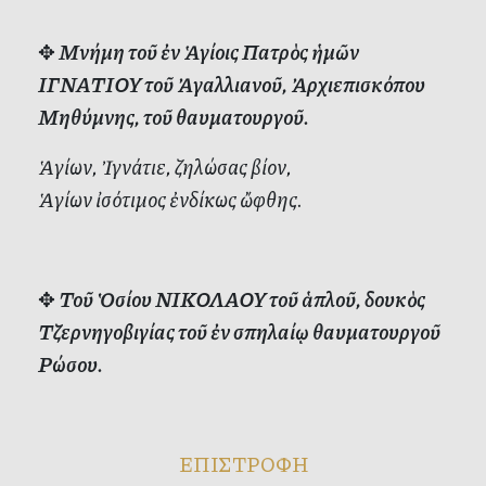
✥
Μνήμη τοῦ ἐν Ἁγίοις Πατρὸς ἡμῶν
ΙΓΝΑΤΙΟΥ τοῦ Ἀγαλλιανοῦ, Ἀρχιεπισκόπου
Μηθύμνης, τοῦ θαυματουργοῦ.
Ἁγίων, Ἰγνάτιε, ζηλώσας βίον,
Ἁγίων ἰσότιμος ἐνδίκως ὤφθης.
✥
Τοῦ Ὁσίου ΝΙΚΟΛΑΟΥ τοῦ ἁπλοῦ, δουκὸς
Τζερνηγοβιγίας τοῦ ἐν σπηλαίῳ θαυματουργοῦ
Ρώσου.
ΕΠΙΣΤΡΟΦΗ