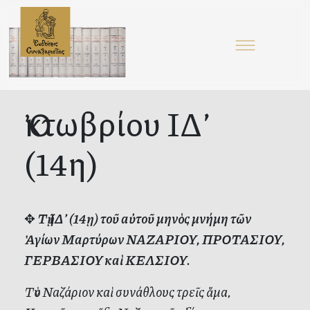
Ὀκτωβρίου ΙΔ’
(14η)
✥
Τῇ ΙΔ’ (14ῃ) τοῦ αὐτοῦ μηνὸς μνήμη τῶν
Ἁγίων Μαρτύρων ΝΑΖΑΡΙΟΥ, ΠΡΟΤΑΣΙΟΥ,
ΓΕΡΒΑΣΙΟΥ καὶ ΚΕΛΣΙΟΥ.
Τὸν Ναζάριον καὶ συνάθλους τρεῖς ἅμα,