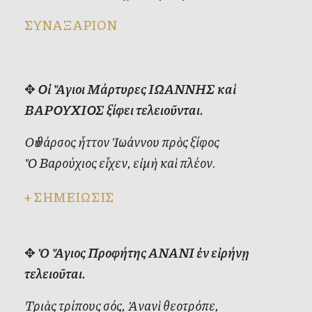
ΣΥΝΑΞΑΡΙΟΝ
✥
Οἱ Ἅγιοι Μάρτυρες ΙΩΑΝΝΗΣ καὶ
ΒΑΡΟΥΧΙΟΣ ξίφει τελειοῦνται.
Οὐ θάρσος ἧττον Ἰωάννου πρὸς ξίφος
Ὅ Βαρούχιος εἶχεν, εἰμὴ καὶ πλέον.
+
ΣΗΜΕΙΩΣΙΣ
✥
Ὁ Ἅγιος Προφήτης ΑΝΑΝΙ ἐν εἰρήνῃ
τελειοῦται.
Τριὰς τρίπους σός, Ἀνανὶ θεοτρόπε,