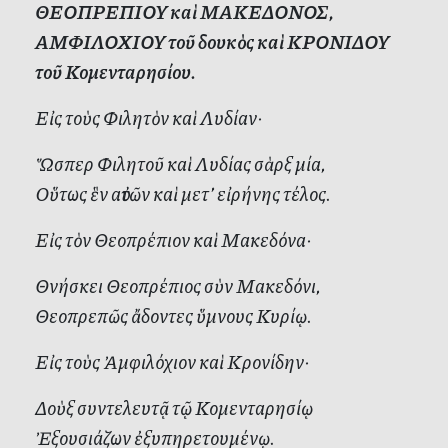
ΘΕΟΠΡΕΠΙΟΥ καὶ ΜΑΚΕΔΟΝΟΣ,
ΑΜΦΙΛΟΧΙΟΥ τοῦ δουκὸς καὶ ΚΡΟΝΙΔΟΥ
τοῦ Κομενταρησίου.
Εἰς τοὺς Φιλητὸν καὶ Λυδίαν·
Ὥσπερ Φιλητοῦ καὶ Λυδίας σὰρξ μία,
Οὕτως ἓν αὐτῶν καὶ μετ’ εἰρήνης τέλος.
Εἰς τὸν Θεοπρέπιον καὶ Μακεδόνα·
Θνήσκει Θεοπρέπιος σὺν Μακεδόνι,
Θεοπρεπῶς ἄδοντες ὕμνους Κυρίῳ.
Εἰς τοὺς Ἀμφιλόχιον καὶ Κρονίδην·
Δοὺξ συντελευτᾷ τῷ Κομενταρησίῳ
Ἐξουσιάζων ἐξυπηρετουμένῳ.