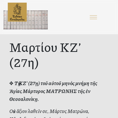
Μαρτίου ΚΖ’
(27η)
✥
Τῇ ΚΖ’ (27ῃ) τοῦ αὐτοῦ μηνὸς μνήμη τῆς
Ἁγίας Μάρτυρος ΜΑΤΡΩΝΗΣ τῆς ἐν
Θεσσαλονίκῃ.
Οὐκ ἄξιον λαθεῖν σε, Μάρτυς Ματρῶνα,