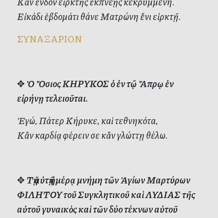
Κἂν ἔνδον εἱρκτῆς ἐκπνέῃς κεκρυμμένη.
Εἰκάδι ἑβδομάτι θάνε Ματρώνη ἔνι εἱρκτῇ.
ΣΥΝΑΞΑΡΙΟΝ
✥
Ὁ Ὅσιος ΚΗΡΥΚΟΣ ὁ ἐν τῷ Ἄπρῳ ἐν
εἰρήνῃ τελειοῦται.
Ἐγώ, Πάτερ Κήρυκε, καὶ τεθνηκότα,
Κἂν καρδίᾳ φέρειν σε κἂν γλώττῃ θέλω.
✥
Τῇ αὐτῇ ἡμέρᾳ μνήμη τῶν Ἁγίων Μαρτύρων
ΦΙΛΗΤΟΥ τοῦ Συγκλητικοῦ καὶ ΛΥΔΙΑΣ τῆς
αὐτοῦ γυναικὸς καὶ τῶν δύο τέκνων αὐτοῦ