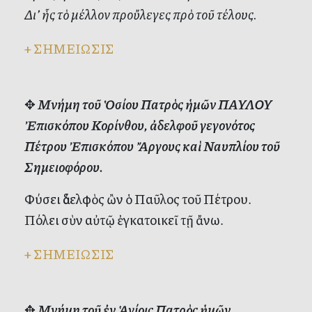
Δι’ ἧς τὸ μέλλον προὔλεγες πρὸ τοῦ τέλους.
+
ΣΗΜΕΙΩΣΙΣ
✥
Μνήμη τοῦ Ὁσίου Πατρὸς ἡμῶν ΠΑΥΛΟΥ
Ἐπισκόπου Κορίνθου, ἀδελφοῦ γεγονότος
Πέτρου Ἐπισκόπου Ἄργους καὶ Ναυπλίου τοῦ
Σημειοφόρου.
Φύσει ἀδελφὸς ὢν ὁ Παῦλος τοῦ Πέτρου.
Πόλει σὺν αὐτῷ ἐγκατοικεῖ τῇ ἄνω.
+
ΣΗΜΕΙΩΣΙΣ
✥
Μνήμη τοῦ ἐν Ἁγίοις Πατρὸς ἡμῶν