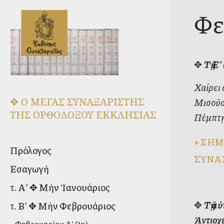
Φε
✥
Τῇ Ε
Χαίρει 
✥ Ο ΜΕΓΑΣ ΣΥΝΑΞΑΡΙΣΤΗΣ
Μισοῦσα
ΤΗΣ ΟΡΘΟΔΟΞΟΥ ΕΚΚΛΗΣΙΑΣ
Πέμπτῃ
+
ΣΗΜ
Πρόλογος
ΣΥΝΑ
Εἰσαγωγὴ
τ. Α’ ✥ Μὴν Ἰανουάριος
✥
Τῇ α
τ. Β’ ✥ Μὴν Φεβρουάριος
Ἀντιοχε
Φεβρουαρίου Α’ (1η)