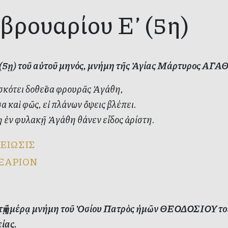
βρουαρίου Ε’ (5η)
’ (5ῃ) τοῦ αὐτοῦ μηνός, μνήμη τῆς Ἁγίας Μάρτυρος ΑΓ
σκότει δοθεῖσα φρουρᾶς Ἀγάθη,
 καὶ φῶς, εἰ πλάνων ὄψεις βλέπει.
 ἐν φυλακῇ Ἀγάθη θάνεν εἶδος ἀρίστη.
ΕΙΩΣΙΣ
ΞΑΡΙΟΝ
ὐτῇ ἡμέρᾳ μνήμη τοῦ Ὁσίου Πατρὸς ἡμῶν ΘΕΟΔΟΣΙΟΥ τοῦ 
ίας.