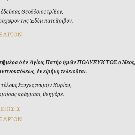
ὁδεύσας Θεοδόσιος τρίβον,
ύχωρον τῆς Ἐδὲμ πατεῖ τρίβον.
ΞΑΡΙΟΝ
ὐτῇ ἡμέρᾳ ὁ ἐν Ἁγίοις Πατὴρ ἡμῶν ΠΟΛΥΕΥΚΤΟΣ ὁ Νέος
τινουπόλεως, ἐν εἰρήνῃ τελειοῦται.
τέλους ἔτυχες ποιμὴν Κυρίου,
μήσας πράγμασι, θεηγόρε.
ΕΙΩΣΙΣ
ΞΑΡΙΟΝ