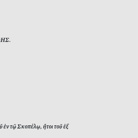
ΑΘΗΣ.
ἐν τῷ Σκοπέλῳ, ἤτοι τοῦ ἐξ