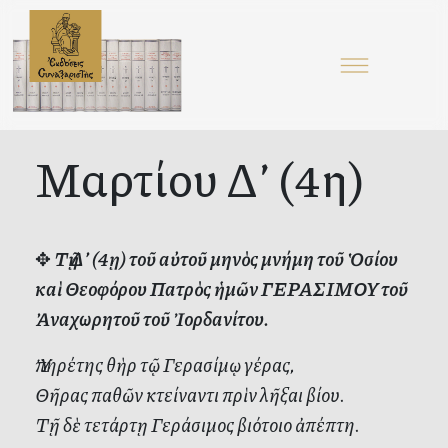
Μαρτίου Δ’ (4η)
✥
Τῇ Δ’ (4ῃ) τοῦ αὐτοῦ μηνὸς μνήμη τοῦ Ὁσίου
καὶ Θεοφόρου Πατρὸς ἡμῶν ΓΕΡΑΣΙΜΟΥ τοῦ
Ἀναχωρητοῦ τοῦ Ἰορδανίτου.
Ὑπηρέτης θὴρ τῷ Γερασίμῳ γέρας,
Θῆρας παθῶν κτείναντι πρὶν λῆξαι βίου.
Τῇ δὲ τετάρτῃ Γεράσιμος βιότοιο ἀπέπτη.