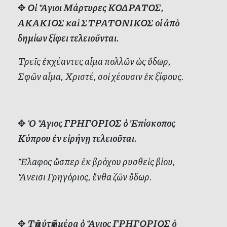
✥
Οἱ Ἅγιοι Μάρτυρες ΚΟΔΡΑΤΟΣ,
ΑΚΑΚΙΟΣ καὶ ΣΤΡΑΤΟΝΙΚΟΣ οἱ ἀπὸ
δημίων ξίφει τελειοῦνται.
Τρεῖς ἐκχέαντες αἷμα πολλῶν ὡς ὕδωρ,
Σφῶν αἷμα, Χριστέ, σοὶ χέουσιν ἐκ ξίφους.
✥
Ὁ Ἅγιος ΓΡΗΓΟΡΙΟΣ ὁ Ἐπίσκοπος
Κύπρου ἐν εἰρήνῃ τελειοῦται.
Ἔλαφος ὥσπερ ἐκ βρόχου ρυσθεὶς βίου,
Ἄνεισι Γρηγόριος, ἔνθα ζῶν ὕδωρ.
✥
Τῇ αὐτῇ ἡμέρᾳ ὁ Ἅγιος ΓΡΗΓΟΡΙΟΣ ὁ