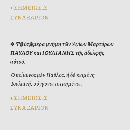
+
ΣΗΜΕΙΩΣΙΣ
ΣΥΝΑΞΑΡΙΟΝ
✥
Τῇ αὐτῇ ἡμέρᾳ μνήμη τῶν Ἁγίων Μαρτύρων
ΠΑΥΛΟΥ καὶ ΙΟΥΛΙΑΝΗΣ τῆς ἀδελφῆς
αὐτοῦ.
Ὁ κείμενος μὲν Παῦλος, ἡ δὲ κειμένη
Ἰουλιανή, σύγγονοι τετμημένοι.
+
ΣΗΜΕΙΩΣΙΣ
ΣΥΝΑΞΑΡΙΟΝ