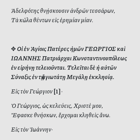
Ἀδελφότης θνῄσκουσιν ἀνδρῶν τεσσάρων,
Τὰ κῶλα θέντων εἰς ἐρημίαν μίαν.
✥
Οἱ ἐν Ἁγίοις Πατέρες ἡμῶν ΓΕΩΡΓΙΟΣ καὶ
ΙΩΑΝΝΗΣ Πατριάρχαι Κωνσταντινουπόλεως
ἐν εἰρήνῃ τελειοῦνται. Τελεῖται δὲ ἡ αὐτῶν
Σύναξις ἐν τῇ ἁγιωτάτῃ Μεγάλῃ ἐκκλησίᾳ.
Εἰς τὸν Γεώργιον
[1]
·
Ὁ Γεώργιος, ὡς κελεύεις, Χριστέ μου,
Ἔφασκε θνήσκων, ἔρχομαι κληθεὶς ἄνω.
Εἰς τὸν Ἰωάννην·