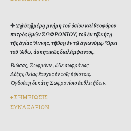
✥
Τῇ αὐτῇ ἡμέρᾳ μνήμη τοῦ ὁσίου καὶ θεοφόρου
πατρὸς ἡμῶν ΣΩΦΡΟΝΙΟΥ, τοῦ ἐν τῇ Σκήτῃ
τῆς ἁγίας Ἄννης, τῇ οὔσῃ ἐν τῷ ἁγιωνύμῳ Ὄρει
τοῦ Ἄθω, ἀσκητικῶς διαλάμψαντος.
Βιώσας, Σωφρόνιε, ὧδε σωφρόνως
Δόξης θείας ἔτυχες ἐν τοῖς ὑψίστοις.
Ὀγδοάτῃ δεκάτῃ Σωφρονίοιο ἄεθλα ᾔδειν.
+
ΣΗΜΕΙΩΣΙΣ
ΣΥΝΑΞΑΡΙΟΝ