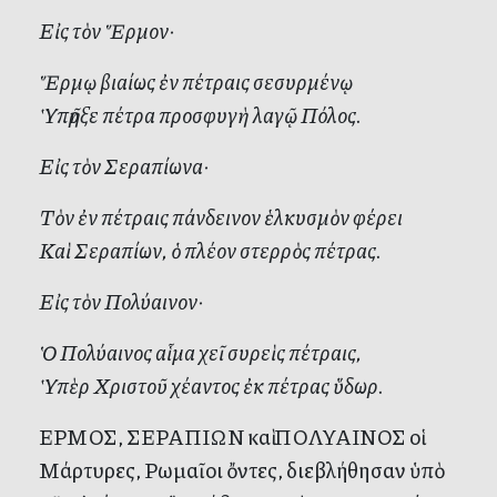
Εἰς τὸν Ἕρμον·
Ἕρμῳ βιαίως ἐν πέτραις σεσυρμένῳ
Ὑπῆρξε πέτρα προσφυγὴ λαγῷ Πόλος.
Εἰς τὸν Σεραπίωνα·
Τὸν ἐν πέτραις πάνδεινον ἑλκυσμὸν φέρει
Καὶ Σεραπίων, ὁ πλέον στερρὸς πέτρας.
Εἰς τὸν Πολύαινον·
Ὁ Πολύαινος αἷμα χεῖ συρεὶς πέτραις,
Ὑπὲρ Χριστοῦ χέαντος ἐκ πέτρας ὕδωρ.
ΕΡΜΟΣ, ΣΕΡΑΠΙΩΝ καὶ ΠΟΛΥΑΙΝΟΣ οἱ
Μάρτυρες, Ρωμαῖοι ὄντες, διεβλήθησαν ὑπὸ