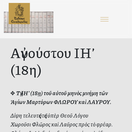
Αὐγούστου ΙΗ’
(18η)
✥
Τῇ ΙΗ’ (18ῃ) τοῦ αὐτοῦ μηνὸς μνήμη τῶν
Ἁγίων Μαρτύρων ΦΛΩΡΟΥ καὶ ΛΑΥΡΟΥ.
Δίψη τελευτῆς τῆς ὑπὲρ Θεοῦ Λόγου
Χωροῦσι Φλῶρος καὶ Λαῦρος πρὸς τὸ φρέαρ.