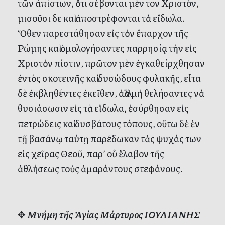
τῶν ἀπίστων, ὅτι σέβονται μὲν τον Χριστόν,
μισοῦσι δε καὶ ἀποστρέφονται τὰ εἴδωλα.
Ὅθεν παρεστάθησαν εἰς τὸν ἔπαρχον τῆς
Ρώμης καὶ ὁμολογήσαντες παρρησίᾳ τὴν εἰς
Χριστὸν πίστιν, πρῶτον μὲν ἐγκαθείρχθησαν
ἐντὸς σκοτεινῆς καὶ δυσώδους φυλακῆς, εἶτα
δὲ ἐκβληθέντες ἐκεῖθεν, ἀλλὰ μὴ θελήσαντες νὰ
θυσιάσωσιν εἰς τὰ εἴδωλα, ἐσύρθησαν εἰς
πετρώδεις καὶ δυσβάτους τόπους, οὕτω δὲ ἐν
τῇ βασάνῳ ταύτῃ παρέδωκαν τὰς ψυχάς των
εἰς χεῖρας Θεοῦ, παρ’ οὗ ἔλαβον τῆς
ἀθλήσεως τοὺς ἀμαράντους στεφάνους.
✥
Μνήμη τῆς Ἁγίας Μάρτυρος ΙΟΥΛΙΑΝΗΣ