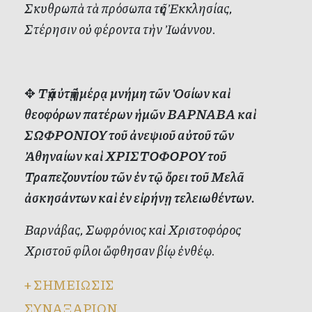
Σκυθρωπὰ τὰ πρόσωπα τῆς Ἐκκλησίας,
Στέρησιν οὐ φέροντα τὴν Ἰωάννου.
✥
Τῇ αὐτῇ ἡμέρᾳ μνήμη τῶν Ὁσίων καὶ
θεοφόρων πατέρων ἡμῶν ΒΑΡΝΑΒΑ καὶ
ΣΩΦΡΟΝΙΟΥ τοῦ ἀνεψιοῦ αὐτοῦ τῶν
Ἀθηναίων καὶ ΧΡΙΣΤΟΦΟΡΟΥ τοῦ
Τραπεζουντίου τῶν ἐν τῷ ὄρει τοῦ Μελᾶ
ἀσκησάντων καὶ ἐν εἰρήνῃ τελειωθέντων.
Βαρνάβας, Σωφρόνιος καὶ Χριστοφόρος
Χριστοῦ φίλοι ὤφθησαν βίῳ ἐνθέῳ.
+
ΣΗΜΕΙΩΣΙΣ
ΣΥΝΑΞΑΡΙΟΝ