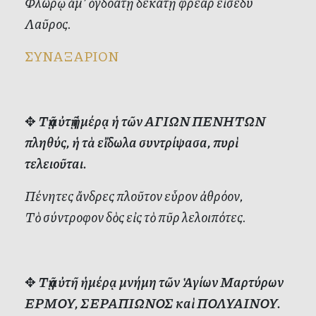
Φλώρῳ ἅμ’ ὀγδοάτῃ δεκάτῃ φρέαρ εἰσέδυ
Λαῦρος.
ΣΥΝΑΞΑΡΙΟΝ
✥
Τῇ αὐτῇ ἡμέρᾳ ἡ τῶν ΑΓΙΩΝ ΠΕΝΗΤΩΝ
πληθύς, ἡ τὰ εἴδωλα συντρίψασα, πυρὶ
τελειοῦται.
Πένητες ἄνδρες πλοῦτον εὗρον ἀθρόον,
Τὸ σύντροφον δὸς εἰς τὸ πῦρ λελοιπότες.
✥
Τῇ αὐτῆ ἡμέρᾳ μνήμη τῶν Ἁγίων Μαρτύρων
ΕΡΜΟΥ, ΣΕΡΑΠΙΩΝΟΣ καὶ ΠΟΛΥΑΙΝΟΥ.