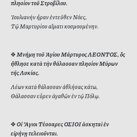
πλησίον τοῦ Στροβίλου.
Ἰουλιανὴν ἦραν ἐντεῦθεν Νόες,
Τῷ Μαρτυρίου αἵματι κοσμουμένην.
✥
Μνήμη τοῦ Ἁγίου Μάρτυρος ΛΕΟΝΤΟΣ, ὃς
ἤθλησε κατὰ τὴν θάλασσαν πλησίον Μύρων
τῆς Λυκίας.
Λέων κατὰ θάλασσαν ἀθλήσας κάτω,
Θάλασσαν εὗρεν ἀγαθῶν ἐν τῷ Πόλῳ.
✥
Οἱ Ἅγιοι Τέσσαρες ΟΣΙΟΙ ἀσκηταὶ ἐν
εἰρήνῃ τελειοῦνται.