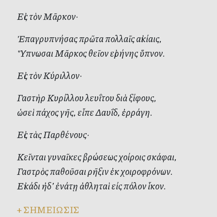
Εἰς τὸν Μᾶρκον·
Ἐπαγρυπνήσας πρῶτα πολλαῖς αἰκίαις,
Ὕπνωσαι Μᾶρκος θεῖον εἰρήνης ὕπνον.
Εἰς τὸν Κύριλλον·
Γαστὴρ Κυρίλλου λευΐτου διὰ ξίφους,
ὡσεὶ πάχος γῆς, εἶπε Δαυΐδ, ἐρράγη.
Εἰς τὰς Παρθένους·
Κεῖνται γυναῖκες βρώσεως χοίροις σκάφαι,
Γαστρὸς παθοῦσαι ρῆξιν ἐκ χοιροφρόνων.
Εἰκάδι ἠδ’ ἐνάτῃ ἀθληταὶ είς πόλον ἷκον.
+
ΣΗΜΕΙΩΣΙΣ