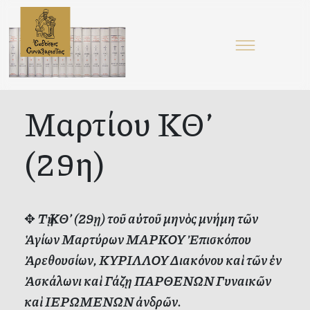
Μαρτίου ΚΘ’
(29η)
✥
Τῇ ΚΘ’ (29ῃ) τοῦ αὐτοῦ μηνὸς μνήμη τῶν
Ἁγίων Μαρτύρων ΜΑΡΚΟΥ Ἐπισκόπου
Ἀρεθουσίων, ΚΥΡΙΛΛΟΥ Διακόνου καὶ τῶν ἐν
Ἀσκάλωνι καὶ Γάζῃ ΠΑΡΘΕΝΩΝ Γυναικῶν
καὶ ΙΕΡΩΜΕΝΩΝ ἀνδρῶν.