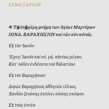
ΣΥΝΑΞΑΡΙΟΝ
✥
Τῇ αὐτῇ ἡμέρᾳ μνήμη των Ἁγίων Μαρτύρων
ΙΩΝΑ, ΒΑΡΑΧΗΣΙΟΥ καὶ τῶν σὺν αὐτοῖς.
Εἰς τὸν Ἰωνᾶν·
Ἔχεις Ἰωνᾶν καὶ σύ, γῆ, πάντως μέγαν,
Κατ’ οὐδὲν ἐνδέοντα τοῦ θαλαττίου.
Εἰς τὸν Βαραχήσιον·
Διψὼν Βαραχήσιος ἀθλητῶν τέλους,
Χανδὸν ζεούσης ἐκπίνει πίσσης σκύφον.
Εἰς τοὺς ἐννέα·