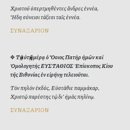
Χριστοῦ ὑπερτμηθέντες ἄνδρες ἐννέα,
Ἤδη σύνεισι τάξεσι ταῖς ἐννέα.
ΣΥΝΑΞΑΡΙΟΝ
✥
Τῇ αὐτῇ ἡμέρᾳ ὁ Ὅσιος Πατὴρ ἡμῶν καὶ
Ὁμολογητὴς ΕΥΣΤΑΘΙΟΣ Ἐπίσκοπος Κίου
τῆς Βιθυνίας ἐν εἰρήνῃ τελειοῦται.
Τὸν πηλὸν ἐκδύς, Εὐστάθιε παμμάκαρ,
Χριστῷ παρέστης τῷ δι’ ἡμᾶς πηλίνῳ.
ΣΥΝΑΞΑΡΙΟΝ