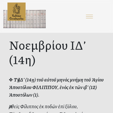
Νοεμβρίου ΙΔ’
(14η)
✥
Τῇ ΙΔ’ (14ῃ) τοῦ αὐτοῦ μηνὸς μνήμη τοῦ Ἁγίου
Ἀποστόλου ΦΙΛΙΠΠΟΥ, ἑνὸς ἐκ τῶν ιβ’ (12)
Ἀποστόλων (1).
Ἀρθεὶς Φίλιππος ἐκ ποδῶν ἐπὶ ξύλου,