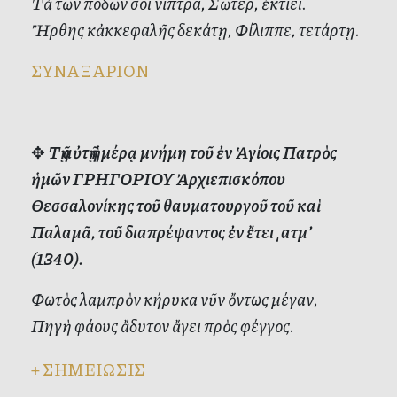
Τὰ τῶν ποδῶν σοι νίπτρα, Σῶτερ, ἐκτίει.
Ἤρθης κἀκκεφαλῆς δεκάτῃ, Φίλιππε, τετάρτῃ.
ΣΥΝΑΞΑΡΙΟΝ
✥
Τῇ αὐτῇ ἡμέρᾳ μνήμη τοῦ ἐν Ἁγίοις Πατρὸς
ἡμῶν ΓΡΗΓΟΡΙΟΥ Ἀρχιεπισκόπου
Θεσσαλονίκης τοῦ θαυματουργοῦ τοῦ καὶ
Παλαμᾶ, τοῦ διαπρέψαντος ἐν ἔτει ͵ατμ’
(1340).
Φωτὸς λαμπρὸν κήρυκα νῦν ὄντως μέγαν,
Πηγὴ φάους ἄδυτον ἄγει πρὸς φέγγος.
+
ΣΗΜΕΙΩΣΙΣ