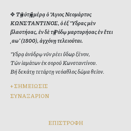
✥
Τῇ αὐτῇ ἡμέρᾳ ὁ Ἅγιος Νεομάρτυς
ΚΩΝΣΤΑΝΤΙΝΟΣ, ὁ ἐξ Ὕδρας μὲν
βλαστήσας, ἐν δὲ τῇ Ρόδῳ μαρτυρήσας ἐν ἔτει
͵αω’ (1800), ἀγχόνῃ τελειοῦται.
Ὕδρᾳ ἀνύδρῳ νῦν ρέει ὕδωρ ξένον,
Τῶν ἰαμάτων ἐκ σοροῦ Κωνσταντίνου.
Βῆ δεκάτῃ τετάρτῃ νεόαθλος δῶμα θεῖον.
+
ΣΗΜΕΙΩΣΙΣ
ΣΥΝΑΞΑΡΙΟΝ
ΕΠΙΣΤΡΟΦΗ