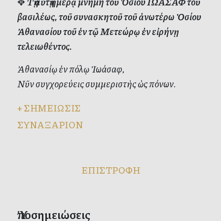
✥
Τῇ αὐτῇ ἡμέρᾳ μνήμη τοῦ Ὁσίου ΙΩΑΣΑΦ τοῦ
βασιλέως, τοῦ συνασκητοῦ τοῦ ἀνωτέρω Ὁσίου
Ἀθανασίου τοῦ ἐν τῷ Μετεώρῳ ἐν εἰρήνῃ
τελειωθέντος.
Ἀθανασίῳ ἐν πόλῳ Ἰωάσαφ,
Νῦν συγχορεύεις συμμεριστὴς ὡς πόνων.
+
ΣΗΜΕΙΩΣΙΣ
ΣΥΝΑΞΑΡΙΟΝ
ΕΠΙΣΤΡΟΦΗ
Ὑποσημειώσεις