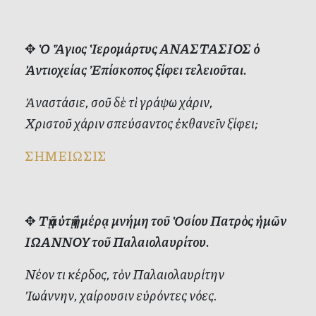
✥
Ὁ Ἅγιος Ἱερομάρτυς ΑΝΑΣΤΑΣΙΟΣ ὁ
Ἀντιοχείας Ἐπίσκοπος ξίφει τελειοῦται.
Ἀναστάσιε, σοῦ δὲ τὶ γράψω χάριν,
Χριστοῦ χάριν σπεύσαντος ἐκθανεῖν ξίφει;
ΣΗΜΕΙΩΣΙΣ
✥
Τῇ αὐτῇ ἡμέρᾳ μνήμη τοῦ Ὁσίου Πατρὸς ἡμῶν
ΙΩΑΝΝΟΥ τοῦ Παλαιολαυρίτου.
Νέον τι κέρδος, τὸν Παλαιολαυρίτην
Ἰωάννην, χαίρουσιν εὑρόντες νόες.