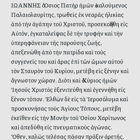
ΙΩΑΝΝΗΣ ὁ Ὅσιος Πατὴρ ἡμῶν ὁ καλούμενος
Παλαιολαυρίτης, τρωθεὶς ἐκ νεαρᾶς ἡλικίας
ἀπὸ τὴν ἀγάπην τοῦ Χριστοῦ, προσεκολλήθη εἰς
Αὐτόν, ἐγκαταλείψας δὲ τὴν τρυφὴν καὶ τὴν
ὑπερηφάνειαν τῆς παρούσης ζωῆς,
ἀπεξενώθη ἀπὸ τὴν πατρίδα καὶ τοὺς
συγγενεῖς του καὶ ἄρας ἐπὶ τῶν ὥμων αὐτοῦ
τὸν Σταυρὸν τοῦ Κυρίου, μετέβη εἰς ξένην καὶ
ἄγνωστον χώραν. Διότι καὶ ὁ Κύριος ἡμῶν
Ἰησοῦς Χριστὸς ἐξενιτεύθη καὶ ἐγεννήθη εἰς
ξένον τόπον. Ἐλθὼν δὲ εἰς τὰ Ἱεροσόλυμα καὶ
προσκυνήσας τοὺς Ἁγίους Τόπους, μετέβη
ἐκεῖθεν εἰς τὴν Μονὴν τοῦ Ὁσίου Χαρίτωνος
καὶ ἀπεδύθη εἰς πνευματικοὺς ἀγῶνας.
Ὅθεν, καλῶς τελέσας πᾶσαν πρᾶξιν ἀρετῆς,