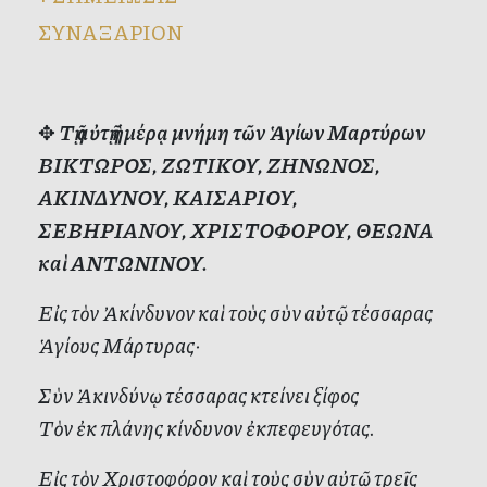
ΣΥΝΑΞΑΡΙΟΝ
✥
Τῇ αὐτῇ ἡμέρᾳ μνήμη τῶν Ἁγίων Μαρτύρων
ΒΙΚΤΩΡΟΣ, ΖΩΤΙΚΟΥ, ΖΗΝΩΝΟΣ,
ΑΚΙΝΔΥΝΟΥ, ΚΑΙΣΑΡΙΟΥ,
ΣΕΒΗΡΙΑΝΟΥ, ΧΡΙΣΤΟΦΟΡΟΥ, ΘΕΩΝΑ
καὶ ΑΝΤΩΝΙΝΟΥ.
Εἰς τὸν Ἀκίνδυνον καὶ τοὺς σὺν αὐτῷ τέσσαρας
Ἁγίους Μάρτυρας·
Σὺν Ἀκινδύνῳ τέσσαρας κτείνει ξίφος
Τὸν ἐκ πλάνης κίνδυνον ἐκπεφευγότας.
Εἰς τὸν Χριστοφόρον καὶ τοὺς σὺν αὐτῷ τρεῖς