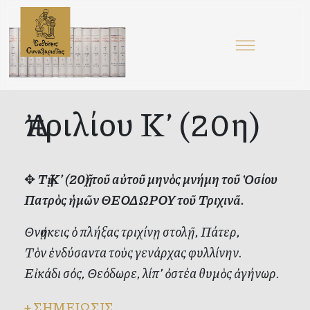
Ἀπριλίου Κ’ (20η)
✥
Τῇ Κ’ (20ῇ) τοῦ αὐτοῦ μηνὸς μνήμη τοῦ Ὁσίου
Πατρὸς ἡμῶν ΘΕΟΔΩΡΟΥ τοῦ Τριχινᾶ.
Θνῄσκεις ὁ πλήξας τριχίνῃ στολῇ, Πάτερ,
Τὸν ἐνδύσαντα τοὺς γενάρχας φυλλίνην.
Εἰκάδι σός, Θεόδωρε, λίπ’ ὀστέα θυμὸς ἀγήνωρ.
+
ΣΗΜΕΙΩΣΙΣ