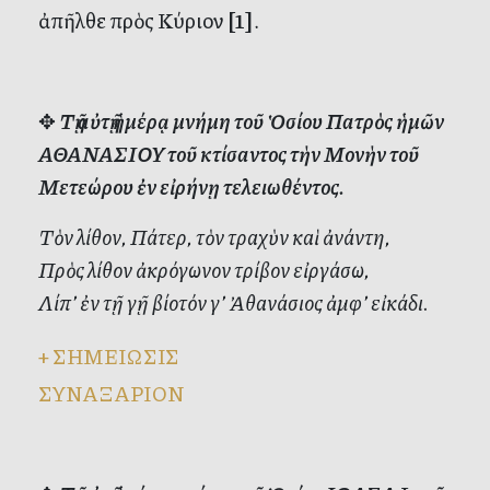
ἀπῆλθε πρὸς Κύριον
[1]
.
✥
Τῇ αὐτῇ ἡμέρᾳ μνήμη τοῦ Ὁσίου Πατρὸς ἡμῶν
ΑΘΑΝΑΣΙΟΥ τοῦ κτίσαντος τὴν Μονὴν τοῦ
Μετεώρου ἐν εἰρήνῃ τελειωθέντος.
Τὸν λίθον, Πάτερ, τὸν τραχὺν καὶ ἀνάντη,
Πρὸς λίθον ἀκρόγωνον τρίβον εἰργάσω,
Λίπ’ ἐν τῇ γῇ βίοτόν γ’ Ἀθανάσιος ἀμφ’ εἰκάδι.
+
ΣΗΜΕΙΩΣΙΣ
ΣΥΝΑΞΑΡΙΟΝ