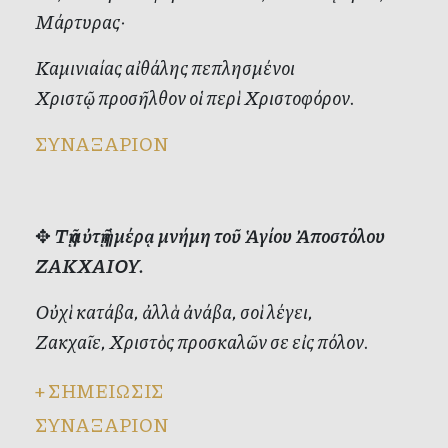
Μάρτυρας·
Καμινιαίας αἰθάλης πεπλησμένοι
Χριστῷ προσῆλθον οἱ περὶ Χριστοφόρον.
ΣΥΝΑΞΑΡΙΟΝ
✥
Τῇ αὐτῇ ἡμέρᾳ μνήμη τοῦ Ἁγίου Ἀποστόλου
ΖΑΚΧΑΙΟΥ.
Οὐχὶ κατάβα, ἀλλὰ ἀνάβα, σοὶ λέγει,
Ζακχαῖε, Χριστὸς προσκαλῶν σε εἰς πόλον.
+
ΣΗΜΕΙΩΣΙΣ
ΣΥΝΑΞΑΡΙΟΝ