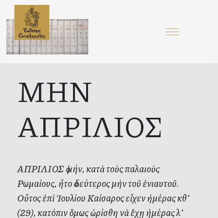
ΜΗΝ
ΑΠΡΙΛΙΟΣ
ΑΠΡΙΛΙΟΣ ὁ μήν, κατὰ τοὺς παλαιοὺς
Ρωμαίους, ἦτο ὁ δεύτερος μὴν τοῦ ἐνιαυτοῦ.
Οὗτος ἐπὶ Ἰουλίου Καίσαρος εἶχεν ἡμέρας κθ’
(29), κατόπιν ὅμως ὡρίσθη νὰ ἔχῃ ἡμέρας λ’