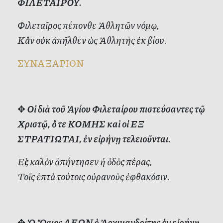
ΦΙΛΕΤΑΙΡΟΥ.
Φιλεταῖρος πέπονθε Ἀθλητῶν νόμῳ,
Κἂν οὐκ ἀπῆλθεν ὡς Ἀθλητὴς ἐκ βίου.
ΣΥΝΑΞΑΡΙΟΝ
✥
Οἱ διὰ τοῦ Ἁγίου Φιλεταίρου πιστεύσαντες τῷ
Χριστῷ, ὅ τε ΚΟΜΗΣ καὶ οἱ ΕΞ
ΣΤΡΑΤΙΩΤΑΙ, ἐν εἰρήνῃ τελειοῦνται.
Εἰς καλὸν ἀπήντησεν ἡ ὁδὸς πέρας,
Τοῖς ἑπτὰ τούτοις οὐρανοὺς ἐφθακόσιν.
✥
Ὁ Ὅσιος ΛΕΩΝ ὁ Ἀρχιμανδρίτης ἐν εἰρήνῃ