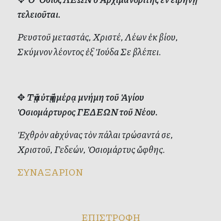
τελειοῦται.
Ρευστοῦ μεταστάς, Χριστέ, Λέων ἐκ βίου,
Σκύμνον λέοντος ἐξ Ἰούδα Σε βλέπει.
✥
Τῇ αὐτῇ ἡμέρᾳ μνήμη τοῦ Ἁγίου
Ὁσιομάρτυρος ΓΕΔΕΩΝ τοῦ Νέου.
Ἐχθρὸν αἰσχύνας τὸν πάλαι τρώσαντά σε,
Χριστοῦ, Γεδεών, Ὁσιομάρτυς ὤφθης.
ΣΥΝΑΞΑΡΙΟΝ
ΕΠΙΣΤΡΟΦΗ