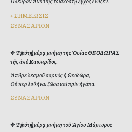
Πλευρὰν Ἀνυσίης τριακοστῇ ἔγχος ἔνυξεν.
+
ΣΗΜΕΙΩΣΙΣ
ΣΥΝΑΞΑΡΙΟΝ
✥
Τῇ αὐτῇ ἡμέρᾳ μνήμη τῆς Ὁσίας ΘΕΟΔΩΡΑΣ
τῆς ἀπὸ Καισαρίδος.
Ἀπῆρε δεσμοῦ σαρκὸς ἡ Θεοδώρα,
Οὗ περ λυθῆναι ζῶσα καὶ πρὶν ἠγάπα.
ΣΥΝΑΞΑΡΙΟΝ
✥
Τῇ αὐτῇ ἡμέρᾳ μνήμη τοῦ Ἁγίου Μάρτυρος