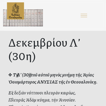
Δεκεμβρίου Λ’
(30η)
✥
Τῇ Λ’ (30ῇ) τοῦ αὐτοῦ μηνὸς μνήμη τῆς Ἁγίας
Ὁσιομάρτυρος ΑΝΥΣΙΑΣ τῆς ἐν Θεσσαλονίκῃ.
Εἰς δεξιὰν νύττουσι πλευρὰν καιρίως,
Πλευρᾶς Ἀδὰμ κύημα, τὴν Ἀνυσίαν.