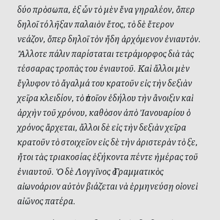
δύο πρὸσωπα, ἐξ ὧν τὸ μὲν ἕνα γηραλέον, ὅπερ
δηλοῖ τό λῆξαν παλαιὸν ἔτος, τὸ δὲ ἕτερον
νεάζον, ὅπερ δηλοῖ τὸν ἤδη ἀρχόμενον ἐνιαυτὸν.
Ἂλλοτε πάλιν παρίσταται τετράμορφος διὰ τὰς
τέσσαρας τροπὰς του ἐνιαυτοῦ. Καὶ ἄλλοι μὲν
ἔγλυφον τὸ ἄγαλμά του κρατοῦν εἰς τὴν δεξιὰν
χεῖρα κλειδίον, τὸ ὁποῖον ἐδήλου τὴν ἂνοιξιν καὶ
ἀρχὴν τοῦ χρόνου, καθὸσον ἀπὸ Ἰανουαρίου ὁ
χρόνος ἄρχεται, ἄλλοι δὲ εἰς τὴν δεξιὰν χεῖρα
κρατοῦν τὸ στοιχεῖον εἰς δὲ τὴν ἀριστερὰν τὸ ξε,
ἤτοι τὰς τριακοσίας ἑξήκοντα πέντε ἡμέρας τοῦ
ἐνιαυτοῦ. Ὁ δὲ Λογγῖνος ὁ Γραμματικὸς
αἰωνοάριον αὐτὸν βιάζεται νὰ ἑρμηνεύσῃ οἱονεὶ
αἰῶνος πατέρα.