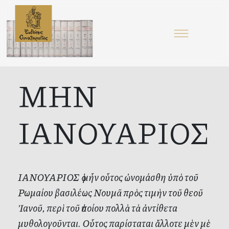
ΜΗΝ
ΙΑΝΟΥΑΡΙΟΣ
ΙΑΝΟΥΑΡΙΟΣ ὁ μἦν οὗτος ὠνομάσθη ὑπὸ τοῦ
Ρωμαίου βασιλέως Νουμᾶ πρὸς τιμὴν τοῦ θεοῦ
Ἰανοῦ, περὶ τοῦ ὁποίου πολλὰ τὰ ἀντίθετα
μυθολογοῦνται. Οὗτος παρίσταται ἄλλοτε μὲν μὲ