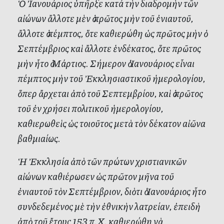
Ὁ Ἰανουάριος ὑπῆρξε κατά τὴν διαδρομὴν τῶν
αἰώνων ἄλλοτε μὲν ὁ πρῶτος μὴν τοῦ ἐνιαυτοῦ,
ἄλλοτε ὁ πέμπτος, ὅτε καθιερώθη ὡς πρῶτος μὴν ὁ
Σεπτέμβριος καὶ ἄλλοτε ἑνδέκατος, ὅτε πρῶτος
μὴν ἦτο ὁ Μάρτιος. Σήμερον ὁ Ἰανουάριος εἶναι
πέμπτος μὴν τοῦ Ἐκκλησιαστικοῦ ἡμερολογίου,
ὅπερ ἄρχεται ἀπὸ τοῦ Σεπτεμβρίου, καὶ ὁ πρῶτος
τοῦ ἐν χρήσει πολιτικοῦ ἡμερολογίου,
καθιερωθεὶς ὡς τοιοῦτος μετὰ τὸν δέκατον αἰῶνα
βαθμιαίως.
Ἡ Ἐκκλησία ἀπὸ τῶν πρώτων χριστιανικῶν
αἰώνων καθιέρωσεν ὡς πρῶτον μῆνα τοῦ
ἐνιαυτοῦ τὸν Σεπτέμβριον, διὸτι ὁ Ἰανουάριος ἦτο
συνδεδεμένος μὲ τὴν ἐθνικὴν λατρείαν, ἐπειδὴ
ἀπὸ τοῦ ἔτους 153 π.Χ. καθιερώθη νὰ