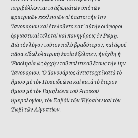
περιβὰλλωνται τὸ ἀξιωμάτων ὑπὸ τῶν
φρατρικῶν ἐκκλησιῶν οἱ ὕπατοι τὴν 1ην
Ἰανουαρίου καὶ ἐτελοῦντο κατ’ αὐτὴν διάφοροι
ὀργιαστικαὶ τελεταὶ καὶ πανηγύρεις ἐν Ρώμῃ.
Διὰ τὸν λόγον τοῦτον πολὺ βραδύτερον, καὶ ἀφοῦ
πᾶσα εἰδωλολατρικὴ ἑστία ἐξέλιπεν, ἠνέχθη ἡ
Ἐκκλησία ὡς ἀρχὴν τοῦ πολιτικοῦ ἔτους τὴν 1ην
Ἰανουαρίου. Ὁ Ἰανουάριος ἀντιστοιχεῖ κατὰ τὸ
ἥμισυ μὲ τὸν Ποσειδεῶνα καὶ κατά τὸ ἕτερον
ἥμισυ μὲ τὸν Γαμηλιῶνα τοῦ Ἀττικοῦ
ἡμερολογίου, τὸν Σαβὰθ τῶν Ἑβραίων καὶ τὸν
Τωβὶ τῶν Αἰγυπτίων.