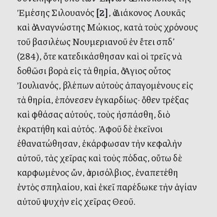
Ἐμέσης Σιλουανός
[2]
, ὁ Διάκονος Λουκᾶς
καὶ ὁ Ἀναγνώστης Μώκιος, κατὰ τοὺς χρόνους
τοῦ βασιλέως Νουμεριανοῦ ἐν ἔτει σπδ’
(284), ὅτε κατεδικάσθησαν καὶ οἱ τρεῖς νὰ
δοθῶσι βορὰ εἰς τὰ θηρία, ὁ Ἅγιος οὗτος
Ἰουλιανός, βλέπων αὐτοὺς ἀπαγομένους εἰς
τὰ θηρία, ἐπόνεσεν ἐγκαρδίως· ὅθεν τρέξας
καὶ φθάσας αὐτούς, τοὺς ἠσπάσθη, διὸ
ἐκρατήθη καὶ αὐτός. Ἀφοῦ δὲ ἐκεῖνοι
ἐθανατώθησαν, ἐκάρφωσαν τὴν κεφαλὴν
αὐτοῦ, τὰς χεῖρας καὶ τοὺς πόδας, οὕτω δὲ
καρφωμένος ὤν, ὁ τρισόλβιος, ἐναπετέθη
ἐντὸς σπηλαίου, καὶ ἐκεῖ παρέδωκε τὴν ἁγίαν
αὐτοῦ ψυχὴν εἰς χεῖρας Θεοῦ.