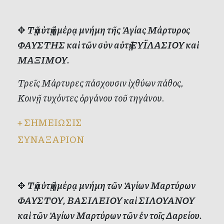
✥
Τῇ αὐτῇ ἡμέρᾳ μνήμη τῆς Ἁγίας Μάρτυρος
ΦΑΥΣΤΗΣ καὶ τῶν σὺν αὐτῇ ΕΥΪΛΑΣΙΟΥ καὶ
ΜΑΞΙΜΟΥ.
Τρεῖς Μάρτυρες πάσχουσιν ἰχθύων πάθος,
Κοινῇ τυχόντες ὀργάνου τοῦ τηγάνου.
+
ΣΗΜΕΙΩΣΙΣ
ΣΥΝΑΞΑΡΙΟΝ
✥
Τῇ αὐτῇ ἡμέρᾳ μνήμη τῶν Ἁγίων Μαρτύρων
ΦΑΥΣΤΟΥ, ΒΑΣΙΛΕΙΟΥ καὶ ΣΙΛΟΥΑΝΟΥ
καὶ τῶν Ἁγίων Μαρτύρων τῶν ἐν τοῖς Δαρείου.