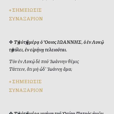
+
ΣΗΜΕΙΩΣΙΣ
ΣΥΝΑΞΑΡΙΟΝ
✥
Τῇ αὐτῇ ἡμέρᾳ ὁ Ὅσιος ΙΩΑΝΝΗΣ, ὁ ἐν Λυκῷ
τῇ πόλει, ἐν εἰρήνῃ τελειοῦται.
Τὸν ἐν Λυκῷ δὲ ποῦ Ἰωάννην θέμις
Τάττειν, ὅτι μὴ ὧδ’ Ἰωάννῃ ἅμα;
+
ΣΗΜΕΙΩΣΙΣ
ΣΥΝΑΞΑΡΙΟΝ
✥
Τῇ αὐτῇ ἡμέρᾳ μνήμη τοῦ Ὁσίου Πατρὸς ἡμῶν