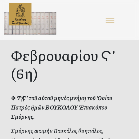
Φεβρουαρίου Ϛ’
(6η)
✥
Τῇ Ϛ’ τοῦ αὐτοῦ μηνὸς μνήμη τοῦ Ὁσίου
Πατρὸς ἡμῶν ΒΟΥΚΟΛΟΥ Ἐπισκόπου
Σμύρνης.
Σμύρνης ὁ ποιμὴν Βουκόλος θυηπόλος,