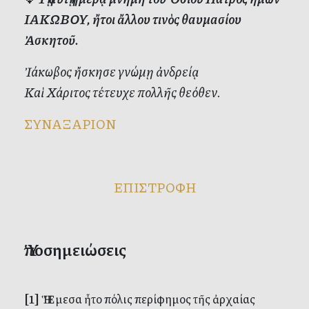
ΙΑΚΩΒΟΥ, ἤτοι ἄλλου τινὸς θαυμασίου
Ἀσκητοῦ.
Ἰάκωβος ἤσκησε γνώμῃ ἀνδρείᾳ
Καὶ Χάριτος τέτευχε πολλῆς θεόθεν.
ΣΥΝΑΞΑΡΙΟΝ
ΕΠΙΣΤΡΟΦΗ
Ὑποσημειώσεις
[1]
Ἡ Ἔμεσα ἦτο πόλις περίφημος τῆς ἀρχαίας