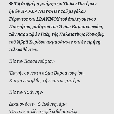
✥
Τῇ αὐτῇ ἡμέρᾳ μνήμη τῶν Ὁσίων Πατέρων
ἡμῶν ΒΑΡΣΑΝΟΥΦΙΟΥ τοῦ μεγάλου
Γέροντος καὶ ΙΩΑΝΝΟΥ τοῦ ἐπιλεγομένου
Προφήτου, μαθητοῦ τοῦ Ἁγίου Βαρσανουφίου,
τῶν παρὰ τῷ ἐν Γάζῃ τῆς Παλαιστίνης Κοινοβίῳ
τοῦ Ἀββᾶ Σερίδου ἀκμασάντων καὶ ἐν εἰρήνῃ
τελειωθέντων.
Εἰς τὸν Βαρσανούφιον·
Ἐκ γῆς συνέστη σῶμα Βαρσανουφίου,
Καὶ γῆν ὑπῆλθε, τὴν ἑαυτοῦ μητέρα.
Εἰς τὸν Ἰωάννην·
Δίκαιόν ἐστιν, ὦ Ἰωάννη, ἅμα
Τάττειν σε ὧδε τῷ φίλῳ διδασκάλῳ.