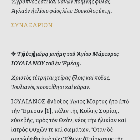
Ἄγρυπνός ἐστι καὶ θανὼν ποίμνης φύλαξ.
Ἀγλαὸν ἡελίοιο φάος λίπε Βουκόλος ἕκτῃ.
ΣΥΝΑΞΑΡΙΟΝ
✥
Τῇ αὐτῇ ἡμέρᾳ μνήμη τοῦ Ἁγίου Μάρτυρος
ΙΟΥΛΙΑΝΟΥ τοῦ ἐν Ἐμέσῃ.
Χριστὸς τέτρηται χεῖρας ἥλοις καὶ πόδας,
Ἰουλιανὸς προστίθησι καὶ κάραν.
ΙΟΥΛΙΑΝΟΣ ὁ ἔνδοξος Ἅγιος Μάρτυς ἦτο ἀπὸ
τὴν Ἔμεσαν
[1]
, πόλιν τῆς Κοίλης Συρίας,
εὐσεβὴς, πρὸς τὸν Θεόν, νέος τὴν ἡλικίαν καὶ
ἰατρὸς ψυχῶν τε καὶ σωμάτων. Ὅταν δὲ
συνελήφθη ὑπὸ τῶν Ἑλλήνων ὁ Ἐπίσκοπος τῆς