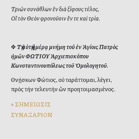
Τριῶν συνάθλων ἓν διὰ ξίφους τέλος,
Οἳ τὸν Θεὸν φρονοῦσιν ἕν τε καὶ τρία.
✥
Τῇ αὐτῇ ἡμέρᾳ μνήμη τοῦ ἐν Ἁγίοις Πατρὸς
ἡμῶν ΦΩΤΙΟΥ Ἀρχιεπισκόπου
Κωνσταντινουπόλεως τοῦ Ὁμολογητοῦ.
Θνῄσκων Φώτιος, οὐ ταράττομαι, λέγει,
πρὸς τὴν τελευτὴν ὢν προητοιμασμένος.
+
ΣΗΜΕΙΩΣΙΣ
ΣΥΝΑΞΑΡΙΟΝ