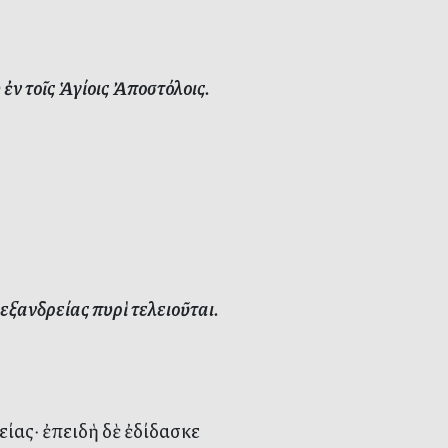
 τοῖς Ἁγίοις Ἀποστόλοις.
ξανδρείας πυρὶ τελειοῦται.
ίας· ἐπειδὴ δὲ ἐδίδασκε