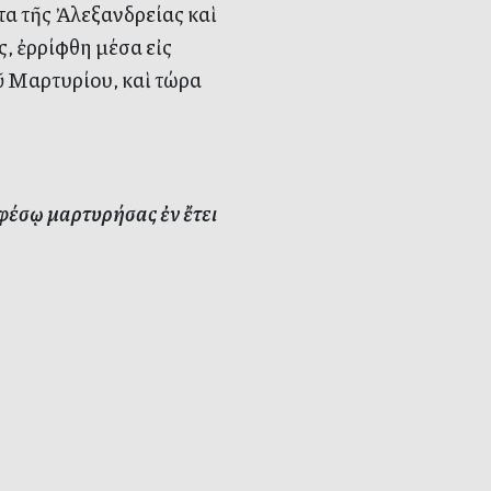
τα τῆς Ἀλεξανδρείας καὶ
ς, ἐρρίφθη μέσα εἰς
οῦ Μαρτυρίου, καὶ τώρα
φέσῳ μαρτυρήσας ἐν ἔτει