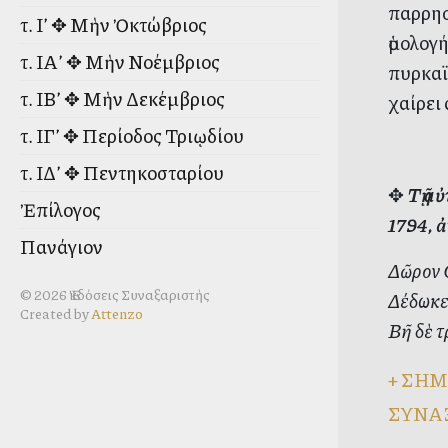
παρρησ
τ. Ι’ ✥ Μὴν Ὀκτώβριος
ὁμολογή
τ. ΙΑ’ ✥ Μὴν Νοέμβριος
πυρκαϊ
τ. ΙΒ’ ✥ Μὴν Δεκέμβριος
χαίρει
τ. ΙΓ’ ✥ Περίοδος Τριῳδίου
τ. ΙΔ’ ✥ Πεντηκοσταρίου
✥
Τῇ α
Ἐπίλογος
1794, ἀ
Πανάγιον
Δῶρον Θ
© 2026 Ἐκδόσεις Συναξαριστὴς
Δέδωκε
Created by
Attenzo
Βῆ δὲ τ
+
ΣΗΜ
ΣΥΝΑ