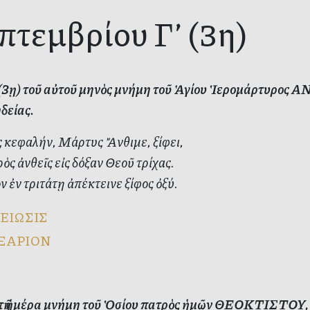
πτεμβρίου Γ’ (3η)
’ (3ῃ) τοῦ αὐτοῦ μηνὸς μνήμη τοῦ Ἁγίου Ἱερομάρτυρο
δείας.
 κεφαλήν, Μάρτυς Ἄνθιμε, ξίφει,
ρὸς ἀνθεῖς εἰς δόξαν Θεοῦ τρίχας.
 ἐν τριτάτῃ ἀπέκτεινε ξίφος ὀξύ.
ΕΙΩΣΙΣ
ΞΑΡΙΟΝ
ὐτῇ ἡμέρᾳ μνήμη τοῦ Ὁσίου πατρὸς ἡμῶν ΘΕΟΚΤΙΣΤΟΥ,