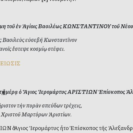
η τοῦ ἐν Ἁγίοις Βασιλέως ΚΩΝΣΤΑΝΤΙΝΟΥ τοῦ Νέου ἐν
ς Βασιλεὺς εὐσεβῆ Κωνσταντῖνον
νοῖς ἔστεψε κοσμίῳ στέφει.
ΕΙΩΣΙΣ
ὐτῇ ἡμέρᾳ ὁ Ἅγιος Ἱερομάρτυς ΑΡΙΣΤΙΩΝ Ἐπίσκοπος Ἀλε
ἄριστον τὴν πυρὰν σπεύδων τρέχεις,
 Χριστοῦ Μαρτύρων Ἀριστίων.
ΩΝ ὁ Ἅγιος Ἱερομάρτυς ἦτο Ἐπίσκοπος τῆς Ἀλεξανδρε