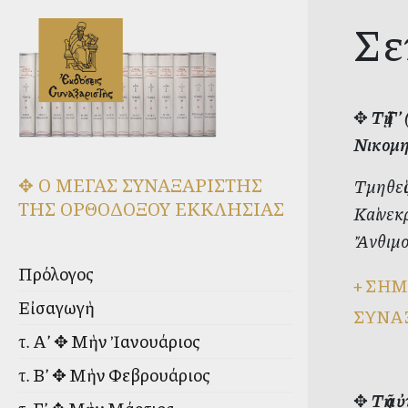
Σε
✥
Τῇ Γ
Νικομη
✥ Ο ΜΕΓΑΣ ΣΥΝΑΞΑΡΙΣΤΗΣ
Τμηθεὶς
ΤΗΣ ΟΡΘΟΔΟΞΟΥ ΕΚΚΛΗΣΙΑΣ
Καὶ νεκ
Ἄνθιμον
Πρόλογος
+
ΣΗΜ
Εἰσαγωγὴ
ΣΥΝΑ
τ. Α’ ✥ Μὴν Ἰανουάριος
τ. Β’ ✥ Μὴν Φεβρουάριος
✥
Τῇ α