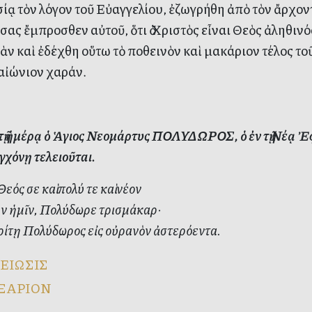
ίᾳ τὸν λόγον τοῦ Εὐαγγελίου, ἐζωγρήθη ἀπὸ τὸν ἄρχον
σας ἔμπροσθεν αὐτοῦ, ὅτι ὁ Χριστὸς εἶναι Θεὸς ἀληθινό
ὰν καὶ ἐδέχθη οὕτω τὸ ποθεινὸν καὶ μακάριον τέλος τ
 αἰώνιον χαράν.
ὐτῇ ἡμέρᾳ ὁ Ἁγιος Νεομάρτυς ΠΟΛΥΔΩΡΟΣ, ὁ ἐν τῇ Νέᾳ Ἐ
γχόνῃ τελειοῦται.
εός σε καὶ πολύ τε καὶ νέον
ν ἡμῖν, Πολύδωρε τρισμάκαρ·
ρίτῃ Πολύδωρος εἰς οὐρανὸν ἀστερόεντα.
ΕΙΩΣΙΣ
ΞΑΡΙΟΝ