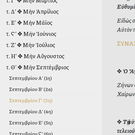
τ. Γ’ ✥ Μὴν Μάρτιος
Εὐθυμί
τ. Δ’ ✥ Μὴν Ἀπρίλιος
Εἰδὼς σ
τ. Ε’ ✥ Μὴν Μάϊος
Αὐτὸν 
τ. Ϛ’ ✥ Μὴν Ἰούνιος
ΣΥΝΑ
τ. Ζ’ ✥ Μὴν Ἰούλιος
τ. Η’ ✥ Μὴν Αὔγουστος
τ. Θ’ ✥ Μὴν Σεπτέμβριος
✥
Ὁ Ἅγ
Σεπτεμβρίου Α’ (1η)
Ζήνων ὁ
Σεπτεμβρίου Β’ (2α)
Χαίρων 
Σεπτεμβρίου Γ’ (3η)
Σεπτεμβρίου Δ’ (4η)
✥
Τῇ α
Σεπτεμβρίου Ε’ (5η)
τελειοῦ
Σεπτεμβρίου Ϛ’ (6η)