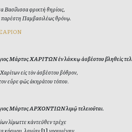
 Βασίλισσα φρικτὴ θηρίοις,
 παρέστη Παμβασιλέως θρόνῳ.
ΞΑΡΙΟΝ
ιος Μάρτυς ΧΑΡΙΤΩΝ ἐν λάκκῳ ἀσβέστου βληθεὶς τελε
Χαρίτων εἰς τὸν ἀσβέστου βόθρον,
ον εὗρε φῶς ἀκηράτου τόπου.
ιος Μάρτυς ΑΡΧΟΝΤΙΩΝ λιμῷ τελειοῦται.
ίων λίμωττε κἀντεῦθεν τρέχε
α κόσμου, λαμίαν
[1]
νοουμένην.