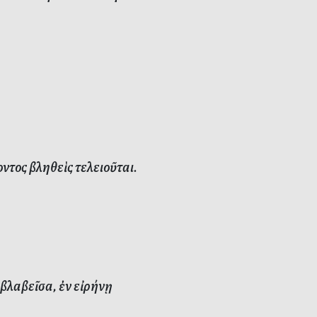
ος βληθεὶς τελειοῦται.
βλαβεῖσα, ἐν εἰρήνῃ