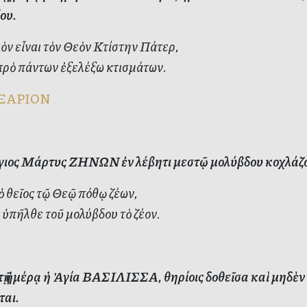
ου.
ὸν εἶναι τὸν Θεὸν Κτίστην Πάτερ,
πρὸ πάντων ἐξελέξω κτισμάτων.
ΞΑΡΙΟΝ
ιος Μάρτυς ΖΗΝΩΝ ἐν λέβητι μεστῷ μολύβδου κοχλάζοντ
 θεῖος τῷ Θεῷ πόθῳ ζέων,
ὑπῆλθε τοῦ μολύβδου τὸ ζέον.
ὐτῇ ἡμέρᾳ ἡ Ἁγία ΒΑΣΙΛΙΣΣΑ, θηρίοις δοθεῖσα καὶ μηδὲν 
ται.