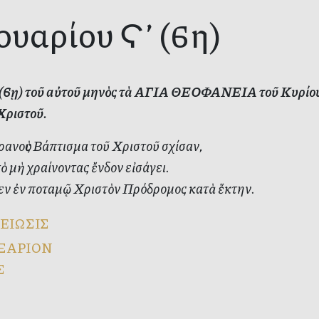
νουαρίου Ϛ’ (6η)
’ (6ῃ) τοῦ αὐτοῦ μηνὸς τὰ ΑΓΙΑ ΘΕΟΦΑΝΕΙΑ τοῦ Κυρίο
Χριστοῦ.
ρανοὺς Βάπτισμα τοῦ Χριστοῦ σχίσαν,
τὸ μὴ χραίνοντας ἔνδον εἰσάγει.
εν ἐν ποταμῷ Χριστὸν Πρόδρομος κατὰ ἕκτην.
ΕΙΩΣΙΣ
ΞΑΡΙΟΝ
Σ