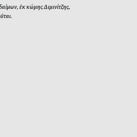
μων, ἐκ κώμης Διμινίτζης,
ῦται.