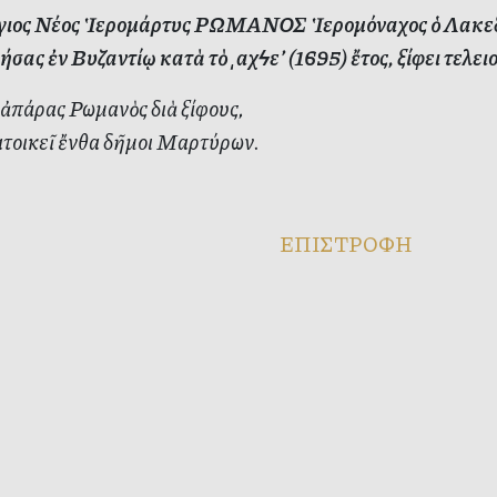
ιος Νέος Ἱερομάρτυς ΡΩΜΑΝΟΣ Ἱερομόναχος ὁ Λακεδαί
σας ἐν Βυζαντίῳ κατὰ τὸ ͵αχϟε’ (1695) ἔτος, ξίφει τελειο
ἀπάρας Ρωμανὸς διὰ ξίφους,
ατοικεῖ ἔνθα δῆμοι Μαρτύρων.
ΕΠΙΣΤΡΟΦΗ