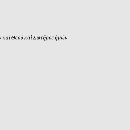
υ καὶ Θεοῦ καὶ Σωτῆρος ἡμῶν