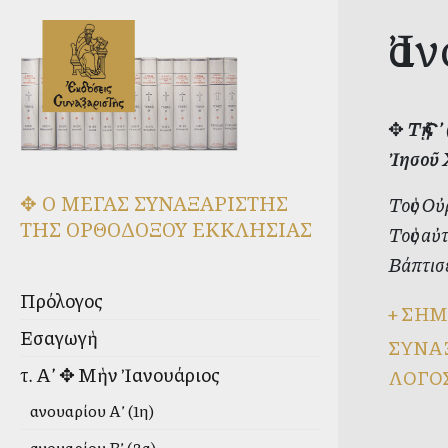
Ἰα
✥
Τῇ Ϛ
Ἰησοῦ 
✥ Ο ΜΕΓΑΣ ΣΥΝΑΞΑΡΙΣΤΗΣ
Τοὺς Οὐ
ΤΗΣ ΟΡΘΟΔΟΞΟΥ ΕΚΚΛΗΣΙΑΣ
Τοὺς αὐ
Βάπτισ
Πρόλογος
+
ΣΗΜ
Εἰσαγωγὴ
ΣΥΝΑ
τ. Α’ ✥ Μὴν Ἰανουάριος
ΛΟΓΟ
Ἰανουαρίου Α’ (1η)
Ἰανουαρίου Β’ (2α)