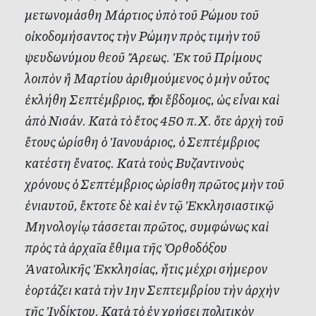
μετωνομάσθη Μάρτιος ὑπὸ τοῦ Ρώμου τοῦ
οἰκοδομήσαντος τὴν Ρώμην πρὸς τιμὴν τοῦ
ψευδωνύμου θεοῦ Ἄρεως. Ἐκ τοῦ Πρίμους
λοιπὸν ἢ Μαρτίου ἀριθμούμενος ὁ μὴν οὗτος
ἐκλήθη Σεπτέμβριος, ἤτοι ἕβδομος, ὡς εἶναι καὶ
ἀπὸ Νισάν. Κατὰ τὸ ἔτος 450 π.Χ. ὅτε ἀρχὴ τοῦ
ἔτους ὡρίσθη ὁ Ἰανουάριος, ὁ Σεπτέμβριος
κατέστη ἔνατος. Κατὰ τοὺς Βυζαντινοὺς
χρόνους ὁ Σεπτέμβριος ὡρίσθη πρῶτος μὴν τοῦ
ἐνιαυτοῦ, ἔκτοτε δὲ καὶ ἐν τῷ Ἐκκλησιαστικῷ
Μηνολογίῳ τάσσεται πρῶτος, συμφώνως καὶ
πρὸς τὰ ἀρχαῖα ἔθιμα τῆς Ὀρθοδόξου
Ἀνατολικῆς Ἐκκλησίας, ἥτις μέχρι σήμερον
ἑορτάζει κατὰ τὴν 1ην Σεπτεμβρίου τὴν ἀρχὴν
τῆς Ἰνδίκτου. Κατὰ τὸ ἐν χρήσει πολιτικὸν