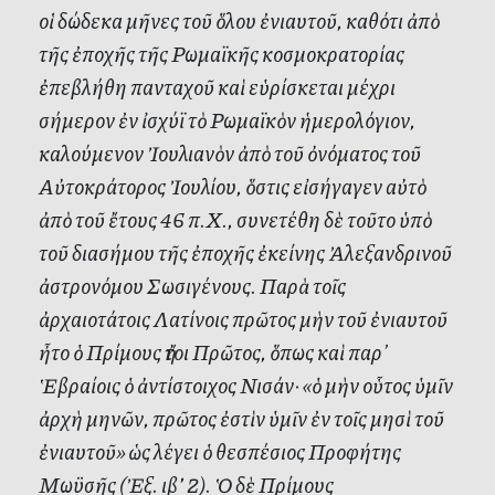
οἱ δώδεκα μῆνες τοῦ ὅλου ἐνιαυτοῦ, καθότι ἀπὸ
τῆς ἐποχῆς τῆς Ρωμαϊκῆς κοσμοκρατορίας
ἐπεβλήθη πανταχοῦ καὶ εὑρίσκεται μέχρι
σήμερον ἐν ἰσχύϊ τὸ Ρωμαϊκὸν ἡμερολόγιον,
καλούμενον Ἰουλιανὸν ἀπὸ τοῦ ὀνόματος τοῦ
Αὐτοκράτορος Ἰουλίου, ὅστις εἰσήγαγεν αὐτὸ
ἀπὸ τοῦ ἔτους 46 π.Χ., συνετέθη δὲ τοῦτο ὑπὸ
τοῦ διασήμου τῆς ἐποχῆς ἐκείνης Ἀλεξανδρινοῦ
ἀστρονόμου Σωσιγένους. Παρὰ τοῖς
ἀρχαιοτάτοις Λατίνοις πρῶτος μὴν τοῦ ἐνιαυτοῦ
ἦτο ὁ Πρίμους ἤτοι Πρῶτος, ὅπως καὶ παρ᾽
Ἑβραίοις ὁ ἀντίστοιχος Νισάν·
«ὁ μὴν οὗτος ὑμῖν
ἀρχὴ μηνῶν, πρῶτος ἐστὶν ὑμῖν ἐν τοῖς μησὶ τοῦ
ἐνιαυτοῦ
» ὡς λέγει ὁ θεσπέσιος Προφήτης
Μωϋσῆς (Ἐξ. ιβ’ 2). Ὁ δὲ Πρίμους