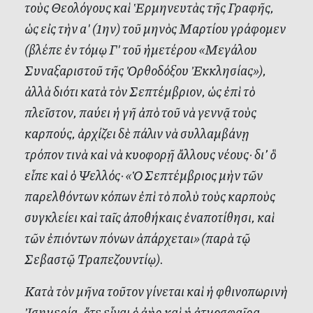
τοὺς Θεολόγους καὶ Ἑρμηνευτὰς τῆς Γραφῆς,
ὡς εἰς τὴν αʹ (1ην) τοῦ μηνὸς Μαρτίου γράφομεν
(βλέπε ἐν τόμῳ Γʹ τοῦ ἡμετέρου «Μεγάλου
Συναξαριστοῦ τῆς Ὀρθοδόξου Ἐκκλησίας»),
ἀλλὰ διότι κατὰ τὸν Σεπτέμβριον, ὡς ἐπὶ τὸ
πλεῖστον, παύει ἡ γῆ ἀπὸ τοῦ νὰ γεννᾷ τοὺς
καρπούς, ἀρχίζει δὲ πάλιν νὰ συλλαμβάνῃ
τρόπον τινὰ καὶ νὰ κυοφορῇ ἄλλους νέους· δι’ ὃ
εἶπε καὶ ὁ Ψελλός· «Ὁ Σεπτέμβριος μὴν τῶν
παρελθόντων κόπων ἐπὶ τὸ πολὺ τοὺς καρποὺς
συγκλείει καὶ ταῖς ἀποθήκαις ἐναποτίθησι, καὶ
τῶν ἐπιόντων πόνων ἀπάρχεται» (παρὰ τῷ
Σεβαστῷ Τραπεζουντίῳ).
Κατὰ τὸν μῆνα τοῦτον γίνεται καὶ ἡ φθινοπωρινὴ
Ἰσημερία, ὅτε εἶναι ὁ ἀὴρ καὶ ἡ ἀτμοσφαῖρα