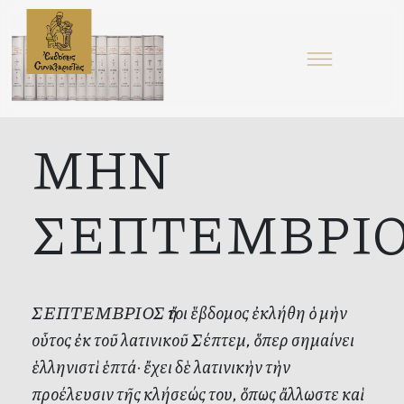
ΜΗΝ
ΣΕΠΤΕΜΒΡΙ
ΣΕΠΤΕΜΒΡΙΟΣ ἤτοι ἕβδομος ἐκλήθη ὁ μὴν
οὗτος ἐκ τοῦ λατινικοῦ Σέπτεμ, ὅπερ σημαίνει
ἑλληνιστὶ ἑπτά· ἔχει δὲ λατινικὴν τὴν
προέλευσιν τῆς κλήσεώς του, ὅπως ἄλλωστε καὶ