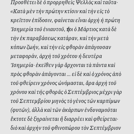
Προσθέτει δὲ ὁ προρρηθεὶς Ψελλὸς καὶ ταῦτα·
«Κατὰ μὲν τὴν πρώτην κτίσιν καὶ τὴν εἰς τὸ
κρεῖττον ἐπίδοσιν, φαίνεται εἶναι ἀρχὴ ἡ πρώτη
Ἰσημερία τοῦ ἐνιαυτοῦ, ἤτοι ὁ Μάρτιος κατὰ δὲ
τὴν ἐκ παραβάσεως κατάραν, καὶ τὴν μετὰ
κόπων ζωήν, καὶ τὴν εἰς φθορὰν ἀπάγουσαν
μεταφοράν, ἀρχὴ τοῦ χρότου ἡ δευτέρα
Ἰσημερία· ἐκεῖθεν γὰρ ἄρχονται τὰ πάντα καὶ
πρὸς φθορὰν ἀπάγονται … εἰ δὲ καὶ ὁ χρόνος ἀπὸ
τοῦ φθείρειν χρόνος ὠνόμασται, ἄρα ἀρχὴ τοῦ
χρόνου καὶ τῆς φθορᾶς ὁ Σεπτέμβριος μέχρι γὰρ
τοῦ Σεπτεμβρίου μηνὸς τὸ γένος τῶν καρπίμων
(φυτῶν), ἀλλὰ καὶ τῶν ἀκάρπων ἐνδυναμοῦται
ἔκτοτε δὲ ξηραίνεται ἢ διαρρέει καὶ φθείρεται·
διὸ καὶ ἀρχὴν τοῦ φθινοπώρου τὸν Σεπτέμβριον