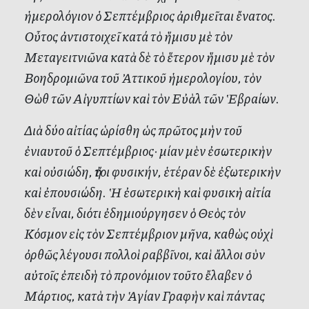
ἡμερολόγιον ὁ Σεπτέμβριος ἀριθμεῖται ἔνατος.
Οὖτος ἀντιστοιχεῖ κατά τὸ ἥμισυ μὲ τὸν
Μεταγειτνιῶνα κατὰ δὲ τὸ ἕτερον ἥμισυ μὲ τὸν
Βοηδρομιῶνα τοῦ Ἀττικοῦ ἡμερολογίου, τὸν
Θὼθ τῶν Αἰγυπτίων καὶ τὸν Εὐὰλ τῶν Ἑβραίων.
Διὰ δύο αἰτίας ὡρίσθη ὡς πρῶτος μὴν τοῦ
ἐνιαυτοῦ ὁ Σεπτέμβριος· μίαν μὲν ἐσωτερικὴν
καὶ οὐσιώδη, ἤτοι φυσικήν, ἑτέραν δὲ ἐξωτερικὴν
καὶ ἐπουσιώδη. Ἡ ἐσωτερικὴ καὶ φυσικὴ αἰτία
δὲν εἶναι, διότι ἐδημιούργησεν ὁ Θεὸς τὸν
Κόσμον εἰς τὸν Σεπτέμβριον μῆνα, καθὼς οὐχὶ
ὀρθῶς λέγουσι πολλοὶ ραββῖνοι, καὶ ἄλλοι σὺν
αὐτοῖς ἐπειδὴ τὸ προνόμιον τοῦτο ἔλαβεν ὁ
Μάρτιος, κατὰ τὴν Ἁγίαν Γραφὴν καὶ πάντας