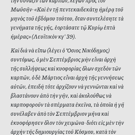
τὴν σύναξιν τῶν καρπῶν, λέγων πρὸς τὸν
Μωϋσῆν· «Καὶ ἐν τῇ πεντεκαιδεκάτῃ ἡμέρᾳ τοῦ
μηνὸς τοῦ ἑβδόμου τούτου, ὅταν συντελέσητε τὰ
γενήματα τῆς γῆς, ἑορτάσατε τῷ Κυρίῳ ἑπτὰ
ἡμέρας» (Λευϊτικὸν κγʹ 39).
Καὶ διὰ νὰ εἴπω (λέγει ὁ Ὅσιος Νικόδημος)
συντόμως, ὁ μὲν Σεπτέμβριος μὴν εἶναι ἀρχὴ
τῆς συλλήψεως καὶ κυοφορίας ὅλων σχεδὸν τῶν
καρπῶν, ὁ δὲ Μάρτιος εἶναι ἀρχὴ τῆς γεννήσεως
αὐτῶν, ἐπειδὴ τότε ἀρχίζουν νὰ γεννῶνται καὶ νὰ
βλαστάνουν ἀπὸ τὴν γῆν, καὶ ἀκολούθως νὰ
καρποφοροῦν τὰ σπέρματα ἐκεῖνα, τὰ ὁποῖα ἡ γῆ
συνέλαβεν ἀπὸ τὸν Σεπτέμβριον μῆνα καὶ
ἐκυοφόρησεν ὅλον τὸν χειμῶνα· διότι εἰς μὲν τὴν
ἀρχὴν τῆς δημιουργίας τοῦ Κόσμου, κατὰ τὸν