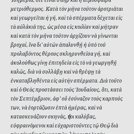
μετριόθερμος. Κατὰ τὸν μῆνα τοῦτον ἀροτριᾶται
καὶ γεωργεῖται ἡ γῆ, καὶ τὰ σπέρματα δέχεται εἰς
τὰ αὐλάκιά της, ὡς μέσα εἰς κοιλίαν καὶ μήτραν
καὶ κατὰ τὸν μῆνα τοῦτον ἀρχίζουν νὰ γίνωνται
βροχαί, ἵνα δι’ αὐτῶν ἀπαλυνθῇ ἡ ὑπὸ τοῦ
προλαβόντος θέρους σκληρυνθεῖσα γῆ, καὶ
ἀκολούθως γίνῃ ἐπιτηδεία εἰς τὸ νὰ γεωργηθῇ
καλῶς, διὰ νὰ συλλάβῃ καὶ νὰ θρέψῃ τὰ
ἐνκαταβληθέντα εἰς αὐτὴν σπέρματα. Διὰ τοῦτο
καὶ ὁ Θεὸς προστάσσει τοὺς Ἰουδαίους, ὅτι, κατὰ
τὸν Σεπτέμβριον, ἀφ’ οὗ ἐσύναζον τοὺς καρπούς
των, νὰ ἑορτάζωσιν ἑπτὰ ἡμέρας, καὶ νὰ
κατασκευάζουν σκηνάς, ἤτοι καλύβας,
εὐφραινόμενοι καὶ εὐχαριστοῦντες τῷ Θεῷ διὰ