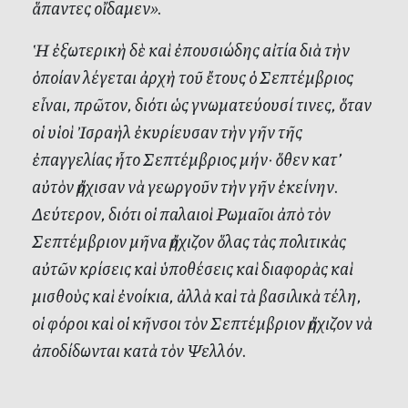
ἅπαντες οἴδαμεν».
Ἡ ἐξωτερικὴ δὲ καὶ ἐπουσιώδης αἰτία διὰ τὴν
ὁποίαν λέγεται ἀρχὴ τοῦ ἔτους ὁ Σεπτέμβριος
εἶναι, πρῶτον, διότι ὡς γνωματεύουσί τινες, ὅταν
οἱ υἱοὶ Ἰσραὴλ ἐκυρίευσαν τὴν γῆν τῆς
ἐπαγγελίας ἦτο Σεπτέμβριος μήν· ὅθεν κατ’
αὐτὸν ἤρχισαν νὰ γεωργοῦν τὴν γῆν ἐκείνην.
Δεύτερον, διότι οἱ παλαιοὶ Ρωμαῖοι ἀπὸ τὸν
Σεπτέμβριον μῆνα ἤρχιζον ὅλας τὰς πολιτικὰς
αὐτῶν κρίσεις καὶ ὑποθέσεις καὶ διαφορὰς καὶ
μισθοὺς καὶ ἐνοίκια, ἀλλὰ καὶ τὰ βασιλικὰ τέλη,
οἱ φόροι καὶ οἱ κῆνσοι τὸν Σεπτέμβριον ἤρχιζον νὰ
ἀποδίδωνται κατὰ τὸν Ψελλόν.