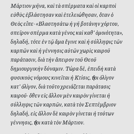
Μάρτιον μῆνα, καὶ τὰ σπέρματα καὶ οἱ καρποὶ
εὐθὺς ἐβλάστησαν καὶ ἐτελειώθησαν, ὅταν ὁ
Θεὸς εἶπε· «Βλαστησάτω ἡ γῆ βοτάνην χόρτου,
σπεῖρον σπέρμα κατὰ γένος καὶ καθ’ ὁμοιότητα»,
δηλαδή, τότε ἐν τῷ ἅμα ἔγινε καὶ ἡ σύλληψις τῶν
καρπῶν καὶ ἡ γέννησις αὐτῶν χωρὶς καιροῦ
παράτασιν, διὰ τὴν ἄπειρον τοῦ Θεοῦ
δημιουργικὴν δύναμιν. Τώρα δέ, ἐπειδὴ κατὰ
φυσικοὺς νόμους κινεῖται ἡ Κτίσις, ἤτοι ὀλίγον
κατ’ ὀλίγον, διὰ τοῦτο χρειάζεται παράτασις
καιροῦ· ὅθεν εἰς ἄλλον μὲν καιρὸν γίνεται ἡ
σύλληψις τῶν καρπῶν, κατὰ τὸν Σεπτέμβριον
δηλαδή, εἰς ἄλλον δὲ καιρὸν γίνεται ἡ τούτων
γέννησις, ἤτοι κατὰ τὸν Μάρτιον.