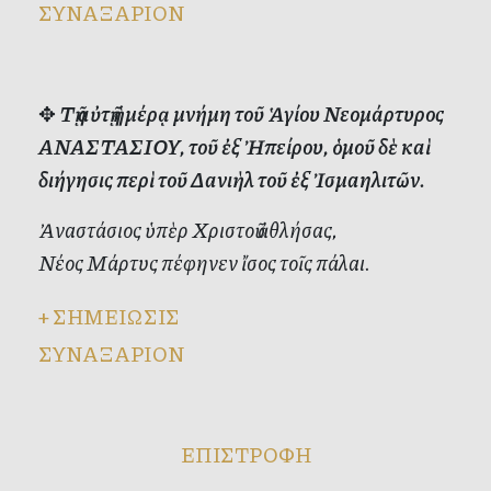
ΣΥΝΑΞΑΡΙΟΝ
✥
Τῇ αὐτῇ ἡμέρᾳ μνήμη τοῦ Ἁγίου Νεομάρτυρος
ΑΝΑΣΤΑΣΙΟΥ, τοῦ ἐξ Ἠπείρου, ὁμοῦ δὲ καὶ
διήγησις περὶ τοῦ Δανιὴλ τοῦ ἐξ Ἰσμαηλιτῶν.
Ἀναστάσιος ὑπὲρ Χριστοῦ ἀθλήσας,
Νέος Μάρτυς πέφηνεν ἴσος τοῖς πάλαι.
+
ΣΗΜΕΙΩΣΙΣ
ΣΥΝΑΞΑΡΙΟΝ
ΕΠΙΣΤΡΟΦΗ