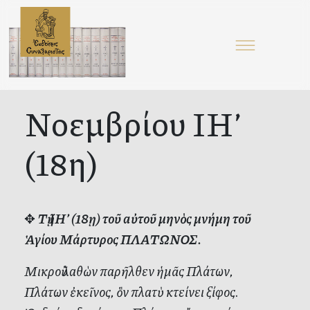
Νοεμβρίου ΙΗ’
(18η)
✥
Τῇ ΙΗ’ (18ῃ) τοῦ αὐτοῦ μηνὸς μνήμη τοῦ
Ἁγίου Μάρτυρος ΠΛΑΤΩΝΟΣ.
Μικροῦ λαθὼν παρῆλθεν ἡμᾶς Πλάτων,
Πλάτων ἐκεῖνος, ὃν πλατὺ κτείνει ξίφος.