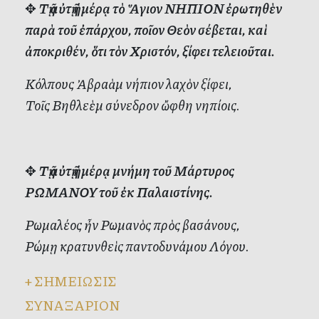
✥
Τῇ αὐτῇ ἡμέρᾳ τὸ Ἅγιον ΝΗΠΙΟΝ ἐρωτηθὲν
παρὰ τοῦ ἐπάρχου, ποῖον Θεὸν σέβεται, καὶ
ἀποκριθέν, ὅτι τὸν Χριστόν, ξίφει τελειοῦται.
Κόλπους Ἀβραὰμ νήπιον λαχὸν ξίφει,
Τοῖς Βηθλεὲμ σύνεδρον ὤφθη νηπίοις.
✥
Τῇ αὐτῇ ἡμέρᾳ μνήμη τοῦ Μάρτυρος
ΡΩΜΑΝΟΥ τοῦ ἐκ Παλαιστίνης.
Ρωμαλέος ἦν Ρωμανὸς πρὸς βασάνους,
Ρώμῃ κρατυνθεὶς παντοδυνάμου Λόγου.
+
ΣΗΜΕΙΩΣΙΣ
ΣΥΝΑΞΑΡΙΟΝ