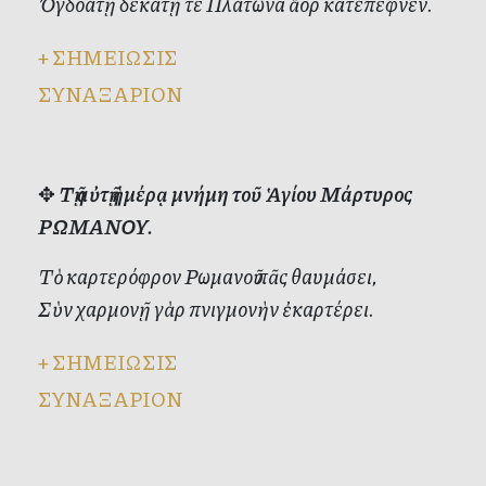
Ὀγδοάτῃ δεκάτῃ τε Πλάτωνα ἄορ κατέπεφνεν.
+
ΣΗΜΕΙΩΣΙΣ
ΣΥΝΑΞΑΡΙΟΝ
✥
Τῇ αὐτῇ ἡμέρᾳ μνήμη τοῦ Ἁγίου Μάρτυρος
ΡΩΜΑΝΟΥ.
Τὸ καρτερόφρον Ρωμανοῦ πᾶς θαυμάσει,
Σὺν χαρμονῇ γὰρ πνιγμονὴν ἐκαρτέρει.
+
ΣΗΜΕΙΩΣΙΣ
ΣΥΝΑΞΑΡΙΟΝ