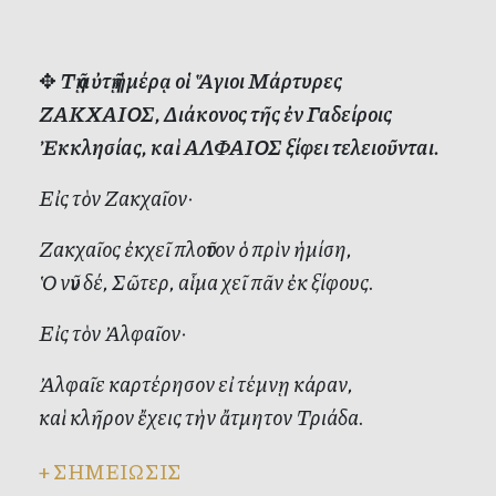
✥
Τῇ αὐτῇ ἡμέρᾳ οἱ Ἅγιοι Μάρτυρες
ΖΑΚΧΑΙΟΣ, Διάκονος τῆς ἐν Γαδείροις
Ἐκκλησίας, καὶ ΑΛΦΑΙΟΣ ξίφει τελειοῦνται.
Εἰς τὸν Ζακχαῖον·
Ζακχαῖος ἐκχεῖ πλοῦτον ὁ πρὶν ἡμίση,
Ὁ νῦν δέ, Σῶτερ, αἷμα χεῖ πᾶν ἐκ ξίφους.
Εἰς τὸν Ἀλφαῖον·
Ἀλφαῖε καρτέρησον εἰ τέμνῃ κάραν,
καὶ κλῆρον ἔχεις τὴν ἄτμητον Τριάδα.
+
ΣΗΜΕΙΩΣΙΣ