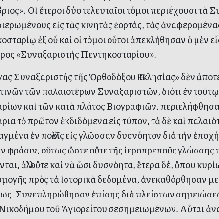
ιος». Οἱ ἕτεροι δύο τελευταῖοι τόμοι περιέχουσι τὰ Σ
φιερωμένους εἰς τὰς κινητὰς ἑορτάς, τὰς ἀναφερομένας
οσταρίῳ ἐξ οὗ καὶ οἱ τόμοι οὗτοι ἀπεκλήθησαν ὁ μὲν ε
τερος «Συναξαριστὴς Πεντηκοσταρίου».
ας Συναξαριστὴς τῆς Ὀρθοδόξου Ἐκκλησίας» δὲν ἀποτ
ἢ τινῶν τῶν παλαιοτέρων Συναξαριστῶν, διότι ἐν τούτ
ρίων καὶ τῶν κατὰ πλάτος Βιογραφιῶν, περιελήφθησαν
ρια τὸ πρῶτον ἐκδιδόμενα εἰς τύπον, τὰ δὲ καὶ παλαι
αγμένα ἐν πολλοῖς εἰς γλῶσσαν δυσνόητον διὰ τὴν ἐπο
ὴν φράσιν, οὕτως ὥστε οὕτε τῆς ἱεροπρεποῦς γλώσσης
ται, ἀλλ’ οὔτε καὶ νὰ ὦσι δυσνόητα, ἕτερα δέ, ὅπου κυ
μογῆς πρὸς τὰ ἱστορικὰ δεδομένα, ἀνεκαθάρθησαν μετὰ
ως. Συνεπληρώθησαν ἐπίσης διὰ πλείστων σημειώσεω
Νικοδήμου τοῦ Ἁγιορείτου σεσημειωμένων. Αὗται ἀν