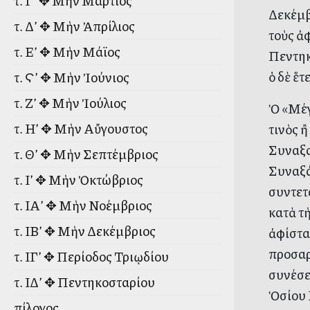
τ. Γ’ ✥ Μὴν Μάρτιος
Δεκέμβρ
τ. Δ’ ✥ Μὴν Ἀπρίλιος
τοὺς ἀ
τ. Ε’ ✥ Μὴν Μάϊος
Πεντηκ
ὁ δὲ ἕ
τ. Ϛ’ ✥ Μὴν Ἰούνιος
τ. Ζ’ ✥ Μὴν Ἰούλιος
Ὁ «Μέγ
τ. Η’ ✥ Μὴν Αὔγουστος
τινὸς 
Συναξα
τ. Θ’ ✥ Μὴν Σεπτέμβριος
Συναξά
τ. Ι’ ✥ Μὴν Ὀκτώβριος
συντετ
τ. ΙΑ’ ✥ Μὴν Νοέμβριος
κατὰ τ
τ. ΙΒ’ ✥ Μὴν Δεκέμβριος
ἀφίσταν
προσαρ
τ. ΙΓ’ ✥ Περίοδος Τριῳδίου
συνέσε
τ. ΙΔ’ ✥ Πεντηκοσταρίου
Ὁσίου 
Ἐπίλογος