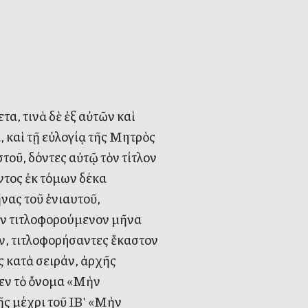
α, τινὰ δὲ ἐξ αὐτῶν καὶ
, καὶ τῇ εὐλογίᾳ τῆς Μητρὸς
τοῦ, δόντες αὐτῷ τὸν τίτλον
ντος ἐκ τόμων δέκα
νας τοῦ ἐνιαυτοῦ,
τὸν τιτλοφορούμενον μῆνα
, τιτλοφορήσαντες ἕκαστον
 κατὰ σειράν, ἀρχῆς
μεν τὸ ὄνομα «Μὴν
ῆς μέχρι τοῦ ΙΒʹ «Μὴν