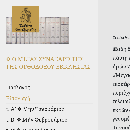
Σελίδα 9 α
Ἐπειδὴ
πάντῃ ἐ
✥ Ο ΜΕΓΑΣ ΣΥΝΑΞΑΡΙΣΤΗΣ
ἡμῶν Ἁ
ΤΗΣ ΟΡΘΟΔΟΞΟΥ ΕΚΚΛΗΣΙΑΣ
«Μέγας
τεσσάρ
Πρόλογος
περιέχ
Εἰσαγωγὴ
τελειω
τ. Α’ ✥ Μὴν Ἰανουάριος
ἐκ τῶν
γενομέ
τ. Β’ ✥ Μὴν Φεβρουάριος
Ἰανουά