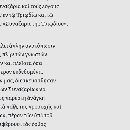
υναξάρια καὶ τοὺς λόγους
 ἐν τῷ Τριῳδίῳ καὶ τῷ
ἷς «Συναξαριστὴς Τριῳδίου»,
ελεῖ ἁπλῆν ἀνατύπωσιν
ῳ, πλὴν τῶν γνωστῶν
 καὶ πλεῖστα ὅσα
ότερον ἐκδεδομένα,
χήν μας, διεσκευάσθησαν
 των Συναξαρίων νὰ
ρίως παρέστη ἀνάγκη
 πολλῆς τῆς προσοχῆς καὶ
ν, πέραν τῶν ὑπὸ τοῦ
αφέρουσι τὰς ὀρθὰς