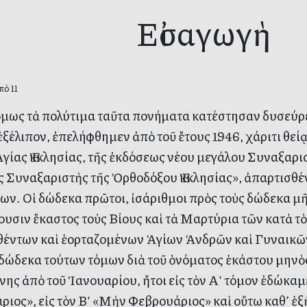
Εἰσαγωγὴ
πό 11
 ὅμως τὰ πολύτιμα ταῦτα πονήματα κατέστησαν δυσεύρετ
ξέλιπον, ἐπελήφθημεν ἀπὸ τοῦ ἔτους 1946, χάριτι θείᾳ
γίας Ἐκκλησίας, τῆς ἐκδόσεως νέου μεγάλου Συναξαρισ
 Συναξαριστὴς τῆς Ὀρθοδόξου Ἐκκλησίας», ἀπαρτισθέ
ων. Οἱ δώδεκα πρῶτοι, ἰσάριθμοι πρὸς τοὺς δώδεκα μῆ
ουσιν ἕκαστος τοὺς Βίους καὶ τὰ Μαρτύρια τῶν κατὰ 
θέντων καὶ ἑορταζομένων Ἁγίων Ἀνδρῶν καὶ Γυναικῶν
 δώδεκα τούτων τόμων διὰ τοῦ ὁνόματος ἑκάστου μηνὸς
νης ἀπὸ τοῦ Ἰανουαρίου, ἤτοι εἰς τὸν Αʹ τόμον ἐδώκα
ριος», εἰς τὸν Βʹ «Μὴν Φεβρουάριος» καὶ οὕτω καθ’ ἑξ