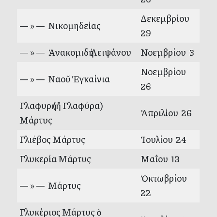
Δεκεμβρίου
— » — Νικομηδείας
29
— » — Ἀνακομιδὴ Λειψάνου
Νοεμβρίου 3
Νοεμβρίου
— » — Ναοῦ Ἐγκαίνια
26
Γλαφυρὴ (ἢ Γλαφύρα)
Ἀπριλίου 26
Μάρτυς
Γλιέβος Μάρτυς
Ἰουλίου 24
Γλυκερία Μάρτυς
Μαΐου 13
Ὀκτωβρίου
— » — Μάρτυς
22
Γλυκέριος Μάρτυς ὁ