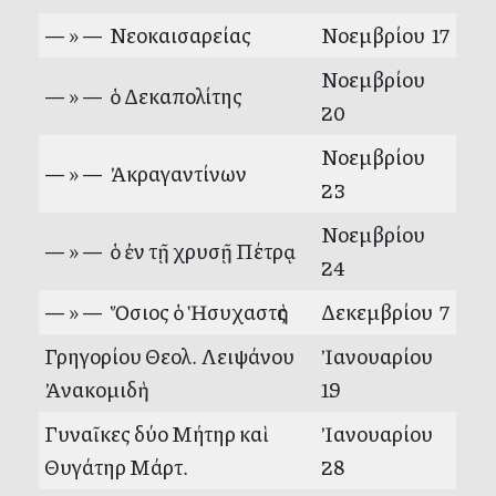
— » — Νεοκαισαρείας
Νοεμβρίου 17
Νοεμβρίου
— » — ὁ Δεκαπολίτης
20
Νοεμβρίου
— » — Ἀκραγαντίνων
23
Νοεμβρίου
— » — ὁ ἐν τῇ χρυσῇ Πέτρᾳ
24
— » — Ὅσιος ὁ Ἡσυχαστὴς
Δεκεμβρίου 7
Γρηγορίου Θεολ. Λειψάνου
Ἰανουαρίου
Ἀνακομιδὴ
19
Γυναῖκες δύο Μήτηρ καὶ
Ἰανουαρίου
Θυγάτηρ Μάρτ.
28