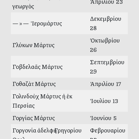
Ἀπριλίου 23
γεωργὸς
Δεκεμβρίου
— » — Ἱερομάρτυς
28
Ὀκτωβρίου
Γλύκων Μάρτυς
26
Σεπτεμβρίου
Γοβδελαᾶς Μάρτυς
29
Γοθαζὰτ Μάρτυς
Ἀπριλίου 17
Γολινδοὺχ Μάρτυς ἡ ἐκ
Ἰουλίου 13
Περσίας
Γοργίας Μάρτυς
Ἰουνίου 5
Γοργονία ἀδελφὴ Γρηγορίου
Φεβρουαρίου