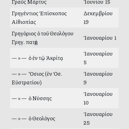
Γραῦς Μάρτυς
Ἰουνίου 15
Γρηγέντιος Ἐπίσκοπος
Δεκεμβρίου
Αἰθιοπίας
19
Γρηγόριος ὁ τοῦ Θεολόγου
Ἰανουαρίου 1
Γρηγ. πατὴρ
Ἰανουαρίου
— » — ὁ ἐν τῷ Ἀκρίτᾳ
5
— » — Ὅσιος (ἐν Ὁσ.
Ἰανουαρίου
Εὐστρατίου)
9
Ἰανουαρίου
— » — ὁ Νύσσης
10
Ἰανουαρίου
— » — ὁ Θεολόγος
25