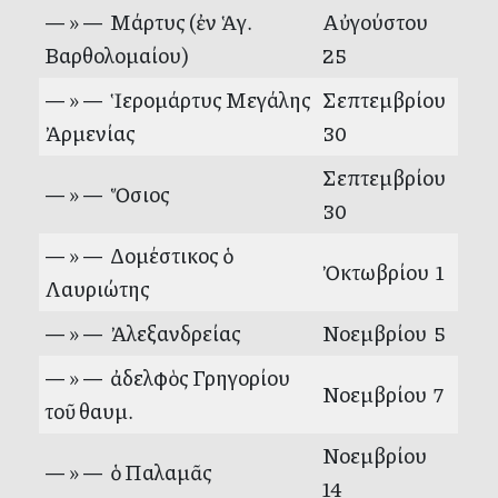
— » — Μάρτυς (ἐν Ἁγ.
Αὐγούστου
Βαρθολομαίου)
25
— » — Ἱερομάρτυς Μεγάλης
Σεπτεμβρίου
Ἀρμενίας
30
Σεπτεμβρίου
— » — Ὅσιος
30
— » — Δομέστικος ὁ
Ὀκτωβρίου 1
Λαυριώτης
— » — Ἀλεξανδρείας
Νοεμβρίου 5
— » — ἀδελφὸς Γρηγορίου
Νοεμβρίου 7
τοῦ θαυμ.
Νοεμβρίου
— » — ὁ Παλαμᾶς
14