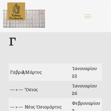
Γ
Ἰανουαρίου
Γαβριὴλ Μάρτυς
22
Ἰανουαρίου
— » — Ὅσιος
26
Φεβρουαρίου
— » — Νέος Ὁσιομάρτυς
2